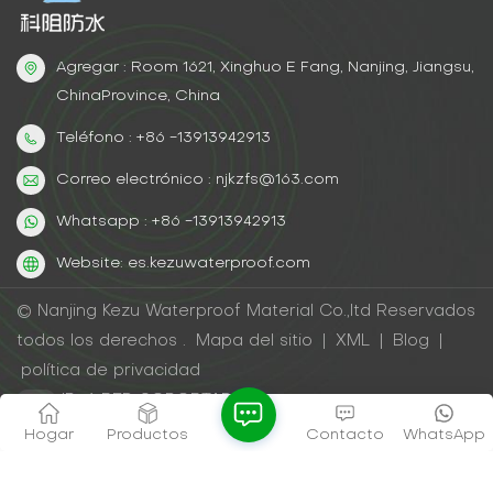
Agregar : Room 1621, Xinghuo E Fang, Nanjing, Jiangsu,
ChinaProvince, China
Teléfono : +86 -13913942913
Correo electrónico : njkzfs@163.com
Whatsapp : +86 -13913942913
Website: es.kezuwaterproof.com
© Nanjing Kezu Waterproof Material Co.,ltd Reservados
todos los derechos .
Mapa del sitio
|
XML
|
Blog
|
política de privacidad
IPv6 RED SOPORTADA
Hogar
Productos
Contacto
WhatsApp