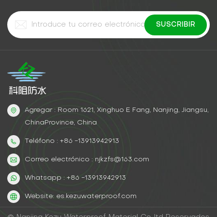
Agregar : Room 1621, Xinghuo E Fang, Nanjing, Jiangsu,
ChinaProvince, China
Teléfono : +86 -13913942913
Correo electrónico : njkzfs@163.com
Whatsapp : +86 -13913942913
Website: es.kezuwaterproof.com