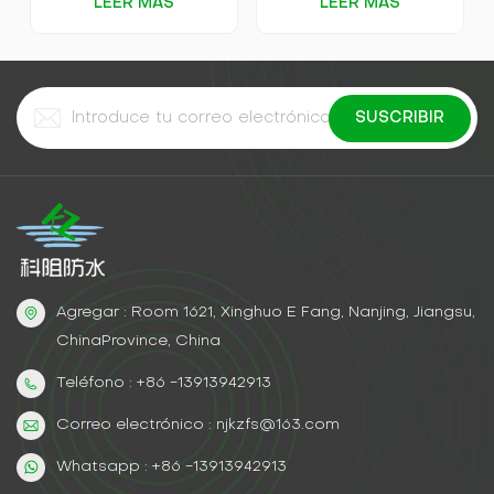
LEER MÁS
LEER MÁS
Agregar : Room 1621, Xinghuo E Fang, Nanjing, Jiangsu,
ChinaProvince, China
Teléfono : +86 -13913942913
Correo electrónico : njkzfs@163.com
Whatsapp : +86 -13913942913