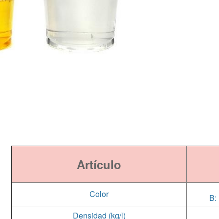
Artículo
Color
B:
Densidad (kg/l)