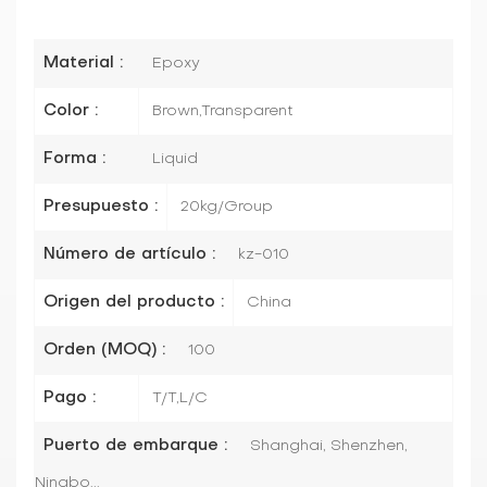
Material :
Epoxy
Color :
Brown,Transparent
Forma :
Liquid
Presupuesto :
20kg/Group
Número de artículo :
kz-010
Origen del producto :
China
Orden (MOQ) :
100
Pago :
T/T,L/C
Puerto de embarque :
Shanghai, Shenzhen,
Ningbo...