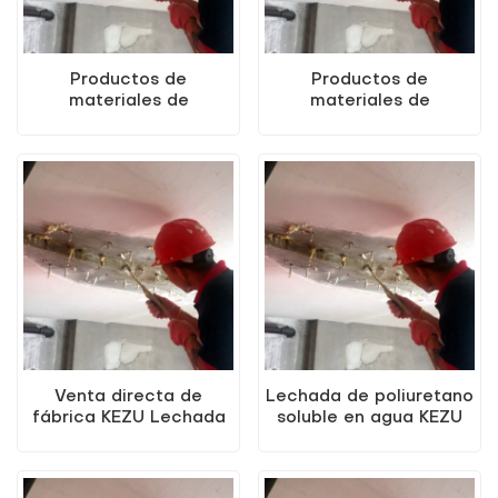
Productos de
Productos de
materiales de
materiales de
construcción de
construcción de
lechada de poliuretano
lechada de poliuretano
soluble en agua KEZU
soluble en agua KEZU a
de vendedores
buen precio
calientes
Venta directa de
Lechada de poliuretano
fábrica KEZU Lechada
soluble en agua KEZU
de poliuretano soluble
de alta calidad
en agua