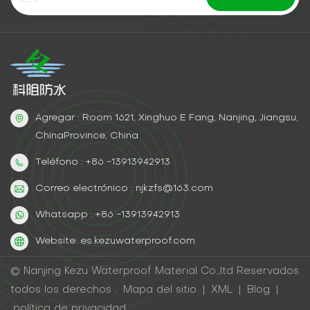
Agregar : Room 1621, Xinghuo E Fang, Nanjing, Jiangsu,
ChinaProvince, China
Teléfono : +86 -13913942913
Correo electrónico : njkzfs@163.com
Whatsapp : +86 -13913942913
Website: es.kezuwaterproof.com
© Nanjing Kezu Waterproof Material Co.,ltd Reservados
todos los derechos .
Mapa del sitio
|
XML
|
Blog
|
política de privacidad