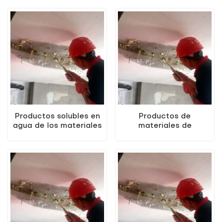
Agua Soluble
de materiales de
Poliuretano Grout
construcción de
Materiales de
productos de
construcción Productos
poliuretano soluble
Productos solubles en
Productos de
agua de los materiales
materiales de
de construcción de la
construcción de
lechada del poliuretano
lechada de poliuretano
de los vendedores
soluble en agua a buen
calientes de KEZU
precio KEZU