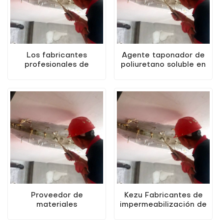
Los fabricantes
Agente taponador de
profesionales de
poliuretano soluble en
impermeabilización
agua KEZU
venden agente de
enchufación de
poliuretano soluble en
agua
Proveedor de
Kezu Fabricantes de
materiales
impermeabilización de
impermeables de Kezu
agua Agua Productos