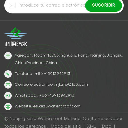
Agregar : Room 1621, Xinghuo E Fang, Nanjing, Jiangsu,
ChinaProvince, China
Teléfono : +86 -13913942913
Correo electrónico : njkzfs@163.com
Whatsapp : +86 -13913942913
Website: es.kezuwaterproof.com
© Nanjing Kezu Waterproof Material Co.,ltd Reservados
todos los derechos .
Mapa del sitio
|
XML
|
Blog
|