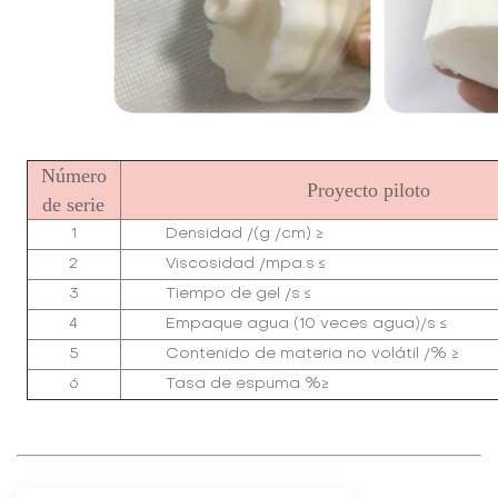
Número
Proyecto piloto
de serie
1
Densidad /(g /cm) ≥
2
Viscosidad /mpa.s ≤
3
Tiempo de gel /s ≤
4
Empaque agua (10 veces agua)/s ≤
5
Contenido de materia no volátil /% ≥
6
Tasa de espuma %≥