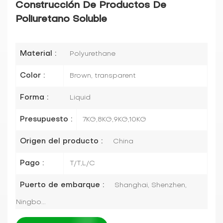
Construcción De Productos De
Poliuretano Soluble
Material :
Polyurethane
Color :
Brown, transparent
Forma :
Liquid
Presupuesto :
7KG,8KG,9KG,10KG
Origen del producto :
China
Pago :
T/T,L/C
Puerto de embarque :
Shanghai, Shenzhen,
Ningbo...