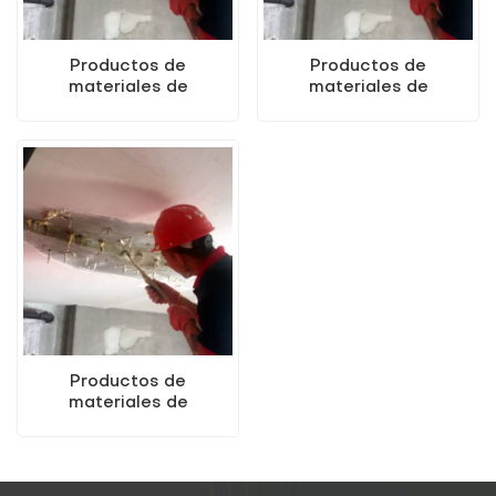
Productos de
Productos de
materiales de
materiales de
construcción de
construcción de
lechada de poliuretano
lechada de poliuretano
soluble en agua KEZU
soluble en agua KEZU a
de vendedores
buen precio
calientes
Productos de
materiales de
construcción de
lechada de poliuretano
soluble en agua KEZU