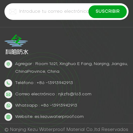
Agregar : Room 1621, Xinghuo E Fang, Nanjing, Jiangsu,
ChinaProvince, China
Teléfono : +86 -13913942913
Correo electrónico : njkzfs@163.com
Whatsapp : +86 -13913942913
Website: es.kezuwaterproof.com
© Nanjing Kezu Waterproof Material Co.,ltd Reservados