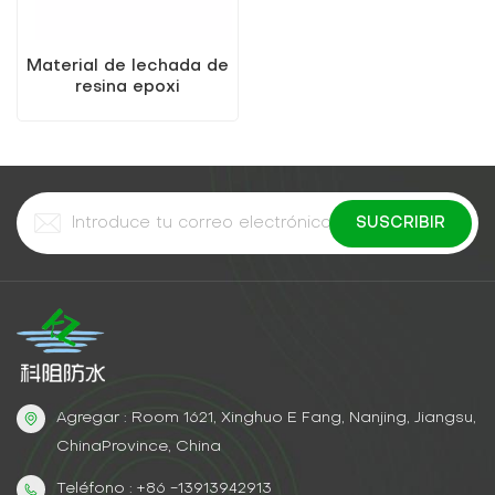
Material de lechada de
resina epoxi
modificada KEZU A/B
superior
Agregar : Room 1621, Xinghuo E Fang, Nanjing, Jiangsu,
ChinaProvince, China
Teléfono : +86 -13913942913