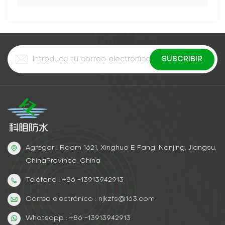
Agregar : Room 1621, Xinghuo E Fang, Nanjing, Jiangsu,
ChinaProvince, China
Teléfono : +86 -13913942913
Correo electrónico : njkzfs@163.com
Whatsapp : +86 -13913942913