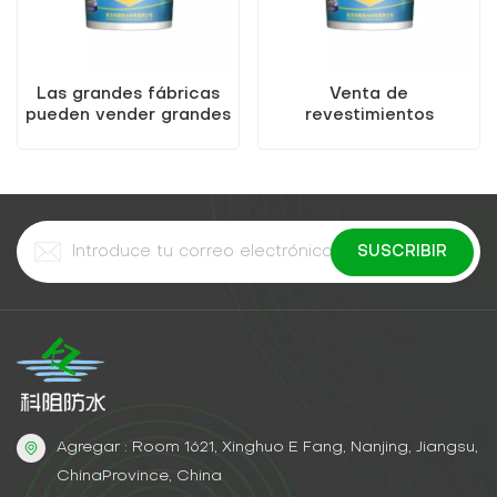
Las grandes fábricas
Venta de
pueden vender grandes
revestimientos
cantidades de
impermeables
revestimientos
multifuncionales para
impermeabilizantes de
reparación de techos
poliuretano para
de alta elasticidad
techos
Agregar : Room 1621, Xinghuo E Fang, Nanjing, Jiangsu,
ChinaProvince, China