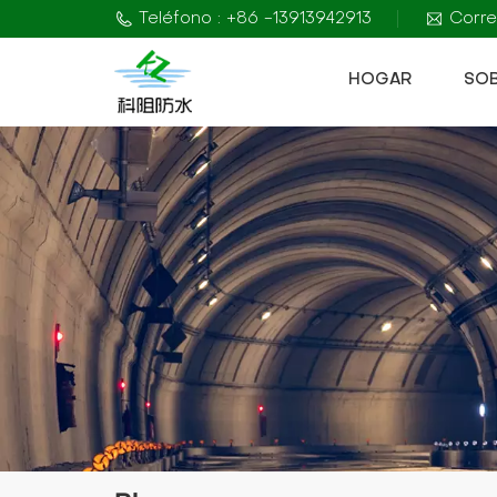
Teléfono : +86 -13913942913
Corre
HOGAR
SO