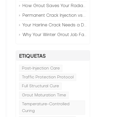
How Grout Saves Your Radiant Floor from Moisture Damage
Permanent Crack Injection vs. Annual Patching—The Math
Your Hairline Crack Needs a Different Grout Than Your Wide Gap
Why Your Winter Grout Job Failed (And How to Fix It)
ETIQUETAS
Post-Injection Care
Traffic Protection Protocol
Full Structural Cure
Grout Maturation Time
Temperature-Controlled
Curing