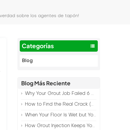
verdad sobre los agentes de tapón!
Categorías
Blog
Blog Más Reciente
Why Your Grout Job Failed 6 Months Later (And How to Prevent It)
How to Find the Real Crack (Because What You See Isn't Always the Source)
When Your Floor Is Wet but Your Crack Is Dry
How Grout Injection Keeps Your Retail Floors Looking Fresh