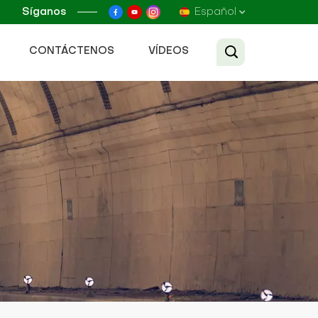
Síganos
Español
CONTÁCTENOS
VÍDEOS
English
Français
Русский
Español
عربي
Tiếng Việt
中文