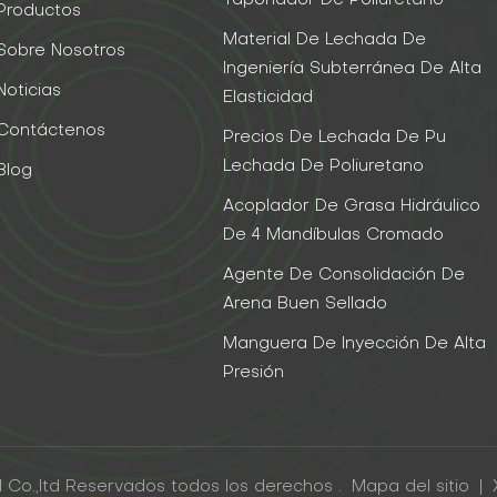
Taponador De Poliuretano
Productos
Material De Lechada De
Sobre Nosotros
Ingeniería Subterránea De Alta
Noticias
Elasticidad
Contáctenos
Precios De Lechada De Pu
Lechada De Poliuretano
Blog
Acoplador De Grasa Hidráulico
De 4 Mandíbulas Cromado
Agente De Consolidación De
Arena Buen Sellado
Manguera De Inyección De Alta
Presión
 Co.,ltd Reservados todos los derechos .
Mapa del sitio
|