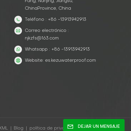
Fang, Nanjing, Jiangsu,
ChinaProvince, China
Teléfono : +86 -13913942913
Correo electrónico :
njkzfs@163.com
Whatsapp : +86 -13913942913
Website: es.kezuwaterproof.com
DEJAR UN MENSAJE
XML
|
Blog
|
política de privacidad