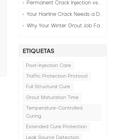
Permanent Crack Injection vs. Annual Patching—The Math
Your Hairline Crack Needs a Different Grout Than Your Wide Gap
Why Your Winter Grout Job Failed (And How to Fix It)
ETIQUETAS
Post-Injection Care
Traffic Protection Protocol
Full Structural Cure
Grout Maturation Time
Temperature-Controlled
o
Curing
Extended Cure Protection
Leak Source Detection