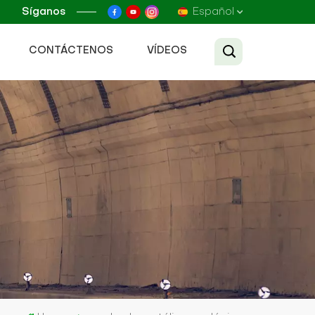
Síganos
Español
CONTÁCTENOS
VÍDEOS
English
Français
Русский
Español
عربي
Tiếng Việt
中文