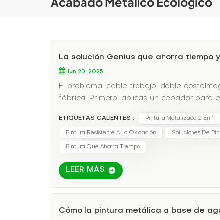
Acabado Metálico Ecológico
La solución Genius que ahorra tiempo y
Jun 20, 2025
El problema: doble trabajo, doble costeIma
fábrica. Primero, aplicas un cebador para e
seque antes de agregar el sobretodoPero a
ETIQUETAS CALIENTES :
Pintura Metalizada 2 En 1
acabado y ahora estás atrapado con Pintu
¿Te suena familiar?Los sistemas de pintura 
Pintura Resistente A La Oxidación
Soluciones De Pint
capas.Fallas de adhesión al riesgo Si las
Pintura Que Ahorra Tiempo
y materiales adicionales (primer + capa sup
base de agua 2 en 1Se acabaron los malab
LEER MÁS
fórmula todo en uno combina:✅ Resistencia
aparte).✅ Acabado metálico instantáneo (
bajo contenido de COV (sin humos tóxicos,
Cómo la pintura metálica a base de agu
historia de éxito de un astilleroUn fabric