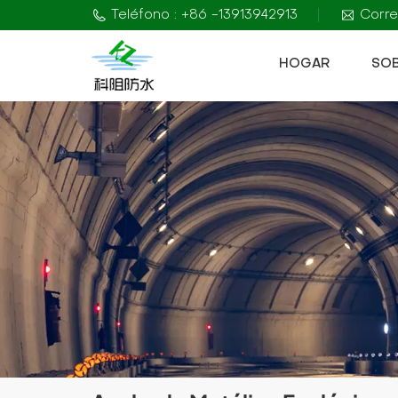
Teléfono : +86 -13913942913
Corre
HOGAR
SO