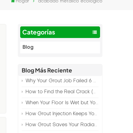
Hogar
acabado metálico ecológico
Categorías
Blog
Blog Más Reciente
Why Your Grout Job Failed 6 Months Later (And How to Prevent It)
How to Find the Real Crack (Because What You See Isn't Always the Source)
When Your Floor Is Wet but Your Crack Is Dry
How Grout Injection Keeps Your Retail Floors Looking Fresh
How Grout Saves Your Radiant Floor from Moisture Damage