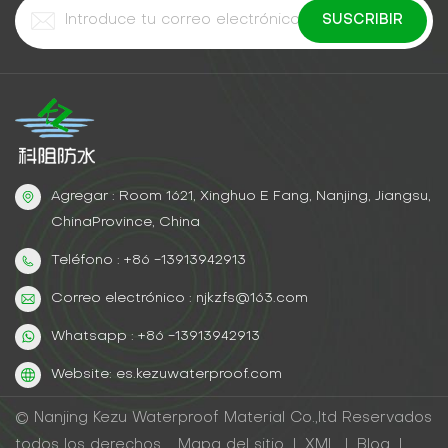
años.Aplicación simplificadaLimpiar la superficie
(ideal lavado a presión)Primero rellene las grietas
principales con lechada de poliuretano.Aplicar dos
capas (esperar 3 horas entre cada una)Una
advertencia:Una vez aplicada, no podrás:✖ Aplicar
baldosas sobre él✖ Utilice pinturas estándar para
retoquesEstudio de caso:Un edificio escolar histórico
de hormigón tenía goteras en todas las juntas de las
Agregar : Room 1621, Xinghuo E Fang, Nanjing, Jiangsu,
ventanas. Después del revestimiento:✔ Detuvo el
95% de la intrusión de agua✔ Le dio al edificio de 60
ChinaProvince, China
años un aspecto moderno.✔ Reduce los costes de
Teléfono : +86 -13913942913
mantenimiento en un 70%
Correo electrónico : njkzfs@163.com
Whatsapp : +86 -13913942913
Website: es.kezuwaterproof.com
© Nanjing Kezu Waterproof Material Co.,ltd Reservados
todos los derechos .
Mapa del sitio
|
XML
|
Blog
|