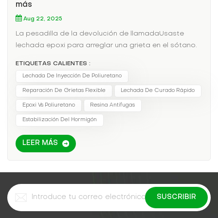
más
Aug 22, 2025
La pesadilla de la devolución de llamadaUsaste
lechada epoxi para arreglar una grieta en el sótano.
Funcionó durante seis meses. Ahora, la fuga ha vuelto,
ETIQUETAS CALIENTES :
el cliente está furioso y tú estás asumiendo el coste
Lechada De Inyección De Poliuretano
de la reforma.Por qué falla el epoxi (y gana el
Reparación De Grietas Flexible
Lechada De Curado Rápido
poliuretano)FactorLechada epoxiLechada de
poliuretanoTiempo de curado4+ horas20-90
Epoxi Vs Poliuretano
Resina Antifugas
segundosFlexibilidadFrágil (se agrieta con el
Estabilización Del Hormigón
movimiento)300% de alargamientoResistencia al
aguaFalla si está húmedoBonos bajo el
LEER MÁS
aguaEsperanza de vida2-5 años10+ añosCaso
práctico: El estacionamiento que ahorró $120,000El
garaje subterráneo de un centro comercial
presentaba fugas tras cada ciclo de
descongelación. Las inyecciones de epoxi fallaron
dos veces. Tras cambiar a lechada de poliuretano:✔