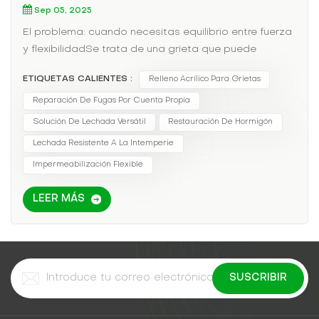
Sep 05, 2025
El problema: cuando necesitas equilibrio entre fuerza
y ​​flexibilidadSe trata de una grieta que puede
experimentar un ligero movimiento, pero también
ETIQUETAS CALIENTES :
Relleno Acrílico Para Grietas
busca durabilidad y facilidad de uso. La lechada
acrílica ofrece... término medio perfecto.Por qué la
Reparación De Fugas Por Cuenta Propia
lechada acrílica es excelenteFlexibilidad
Solución De Lechada Versátil
Restauración De Hormigón
moderada:Se expande y contrae con el hormigón,
Lechada Resistente A La Intemperie
reduciendo el riesgo de futuras grietas.Facilidad de
Impermeabilización Flexible
aplicaciónSe puede inyectar, cepillar o aplicar con
rodillo, lo que lo hace ideal para hacerlo uno
LEER MÁS
mismo.Resistencia a los rayos UV y a la
intemperie:Mantiene sus propiedades en exteriores,
perfecto para uso exterior.Aplicaciones
idealesCaminos de acceso y pasarelas
residenciales:Donde se espera un movimiento
menor.Muros exteriores y balcones:Para grietas
expuestas a la intemperie y cambios de