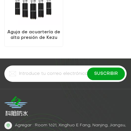
Aguja de acuartería de
alta presión de Kezu
Hot Sale de alta
presión
Agregar : Room 1621, Xinghuo E Fang, Nanjing, Jiangsu,