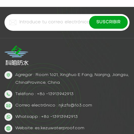
Agregar : Room 1621, Xinghuo E Fang, Nanjing, Jiangsu,
ChinaProvince, China
Teléfono : +86 -13913942913
Correo electrónico : njkzfs@163.com
Whatsapp : +86 -13913942913
Website: es.kezuwaterproof.com