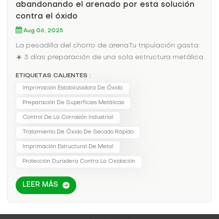
abandonando el arenado por esta solución
contra el óxido
Aug 06, 2025
La pesadilla del chorro de arenaTu tripulación gasta:
☀️ 3 días preparación de una sola estructura metálica
💰 $5,000 sobre equipos y contención🤧 Riesgos
ETIQUETAS CALIENTES :
para la salud duraderos por exposición a la
Imprimación Estabilizadora De Óxido
síliceTodo para que el óxido vuelva a aparecer en 12
Preparación De Superficies Metálicas
meses.La alternativa moderna que tiene
sentidoNuestra imprimación antioxidante:⚡ Funciona
Control De La Corrosión Industrial
en superficies ligeramente preparadas. - simplemente
Tratamiento De Óxido De Secado Rápido
retire el material suelto⏱️ Listo para aplicar la capa
Imprimación Estructural De Metal
superior en 1 hora🛡️ Crea una capa protectora que
Protección Duradera Contra La Oxidación
evita la propagación del óxidoRendimiento en el que
puede confiar✔ Cumple con las normas de grado de
LEER MÁS
óxido ASTM D610✔ Resiste la niebla salina (más de
500 horas en pruebas)✔ Compatible con todos los
principales sistemas de capa superiorEstudio de