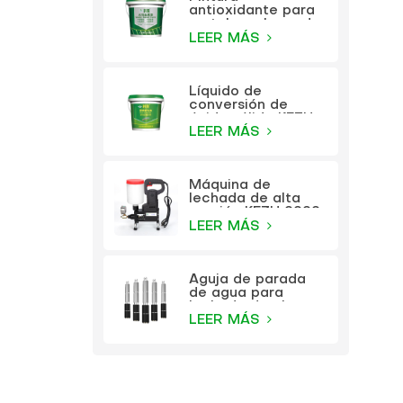
antioxidante para
metales a base de
agua KEZU (pintura
LEER MÁS
dos en uno)
Líquido de
conversión de
óxido sólido KEZU
(imprimación
LEER MÁS
transparente)
Máquina de
lechada de alta
presión KEZU 9999
LEER MÁS
Aguja de parada
de agua para
lechada de alta
presión KEZU
LEER MÁS