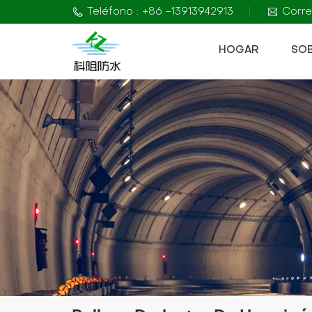
Teléfono : +86 -13913942913
Corre
HOGAR
SO