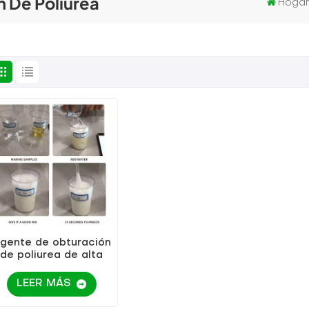
n De Poliurea
Hoga
gente de obturación
de poliurea de alta
elasticidad, venta
directa de fábrica
LEER MÁS
KEZU