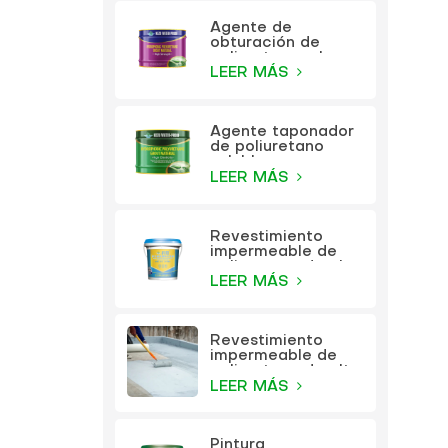
Agente de
obturación de
poliuretano a base
de aceite KEZU
LEER MÁS
Agente taponador
de poliuretano
soluble en agua
KEZU
LEER MÁS
Revestimiento
impermeable de
poliuretano de alta
elasticidad
LEER MÁS
multifunción KEZU
Revestimiento
impermeable de
poliuretano de alta
elasticidad
LEER MÁS
multifunción
Pintura