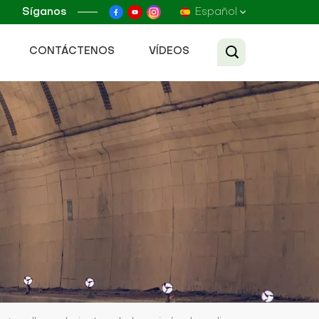
Síganos
Español
CONTÁCTENOS
VÍDEOS
English
Français
Русский
Español
عربي
Tiếng Việt
中文