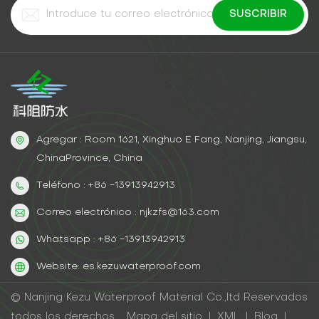
reemplazo de tuberías✔ Más de 50 años de vida útil
(frente a 15-20 para tuberías nuevas)✔ Cero
disrupción en la superficie—sin cierres de carreteras,
sin ciudadanos enojadosResultados reales: ahorros
de $380 millones en Los ÁngelesLos Ángeles
rehabilitado 14 millas de líneas de alcantarillado con
lechada de poliurea:✔ Terminado 18 meses antes✔
Se evitaron más de 3000 retrasos de tráfico✔ Ahorró
Agregar : Room 1621, Xinghuo E Fang, Nanjing, Jiangsu,
a los contribuyentes 380 millones de
dólares“Arreglamos tuberías debajo del centro sin
ChinaProvince, China
cerrar una sola calle”.— Ingeniero municipal,
Teléfono : +86 -13913942913
Departamento de Obras Públicas de Los ÁngelesEl
futuro de la reparación de fugasDeja de cavar.
Correo electrónico : njkzfs@163.com
Comience a inyectar.
Whatsapp : +86 -13913942913
Website: es.kezuwaterproof.com
© Nanjing Kezu Waterproof Material Co.,ltd Reservados
todos los derechos .
Mapa del sitio
|
XML
|
Blog
|