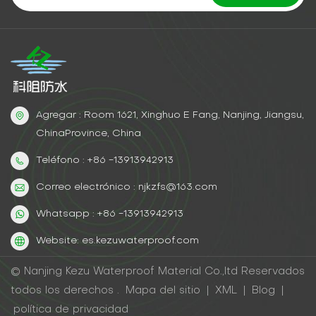
estacionamiento subterráneo de un centro comercial
goteaba después de cada tormenta. Con lechada
de fraguado rápido:✔ Fugas selladas durante horas
de baja demanda✔ Sin interrupciones en el negocio✔
$15,000 ahorrados en mano de obra y tiempo de
inactividadConsejos profesionales para obtener
resultados impecablesUsar lechada hidrófoba para
Agregar : Room 1621, Xinghuo E Fang, Nanjing, Jiangsu,
fugas activas.Para grietas finas, elija lechada de
ChinaProvince, China
baja viscosidad Para una penetración más
profunda.Utilice siempre equipo de seguridad: ¡la
Teléfono : +86 -13913942913
lechada puede ser pegajosa!
Correo electrónico : njkzfs@163.com
Whatsapp : +86 -13913942913
Website: es.kezuwaterproof.com
© Nanjing Kezu Waterproof Material Co.,ltd Reservados
todos los derechos .
Mapa del sitio
|
XML
|
Blog
|
política de privacidad