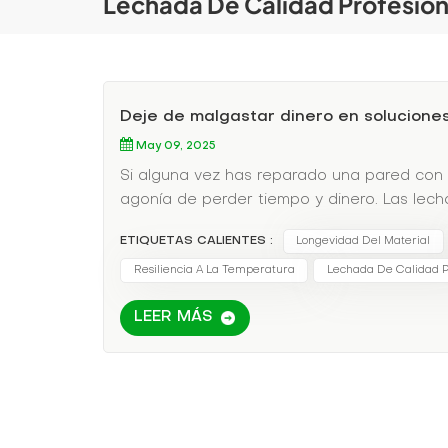
Lechada De Calidad Profesion
Deje de malgastar dinero en solucione
May 09, 2025
Si alguna vez has reparado una pared con g
agonía de perder tiempo y dinero. Las lec
con la luz ultravioleta. ¿La solución? Lech
ETIQUETAS CALIENTES :
Longevidad Del Material
ingenieros y contratistas. 3 razones princip
Versatilidad: Funciona en superficies húmed
Resiliencia A La Temperatura
Lechada De Calidad P
inyección controlada a través de empaque
LEER MÁS
material.Longevidad: Resiste el envejecimi
(-30 °C a +90 °C).‌Ejemplo del mundo real:
en losas de piso utilizó lechada de poliur
evitó $200,000 en paradas de producción. Br
grietas pequeñas, los proyectos más grand
agravar las grietas o dejar huecos. Consult