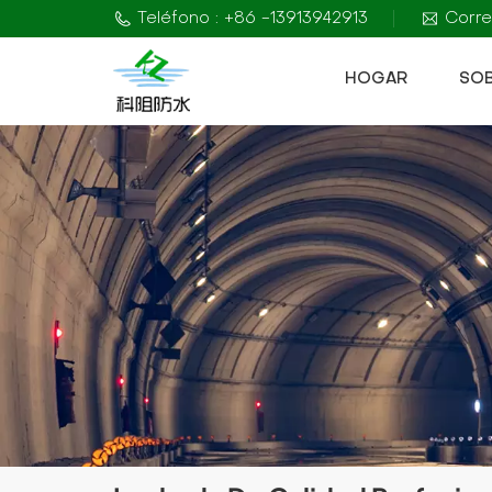
Teléfono : +86 -13913942913
Corre
HOGAR
SO