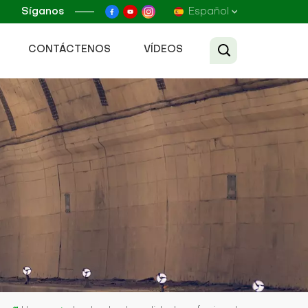
Síganos
Español
CONTÁCTENOS
VÍDEOS
English
Français
Русский
Español
عربي
Tiếng Việt
中文