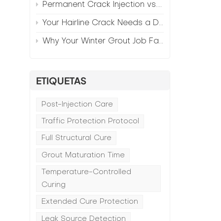
Permanent Crack Injection vs. Annual Patching—The Math
Your Hairline Crack Needs a Different Grout Than Your Wide Gap
Why Your Winter Grout Job Failed (And How to Fix It)
ETIQUETAS
Post-Injection Care
Traffic Protection Protocol
Full Structural Cure
Grout Maturation Time
Temperature-Controlled
Curing
Extended Cure Protection
Leak Source Detection