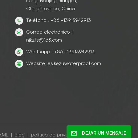
Fang, Nanjing, Jiangsu,
ChinaProvince, China
Teléfono : +86 -13913942913
Correo electrónico :
njkzfs@163.com
Whatsapp : +86 -13913942913
Website: es.kezuwaterproof.com
DEJAR UN MENSAJE
XML
|
Blog
|
política de privacidad