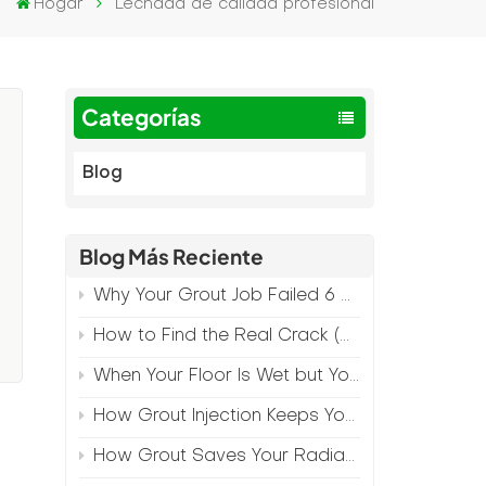
Hogar
Lechada de calidad profesional
Categorías
Blog
Blog Más Reciente
Why Your Grout Job Failed 6 Months Later (And How to Prevent It)
How to Find the Real Crack (Because What You See Isn't Always the Source)
When Your Floor Is Wet but Your Crack Is Dry
e
How Grout Injection Keeps Your Retail Floors Looking Fresh
How Grout Saves Your Radiant Floor from Moisture Damage