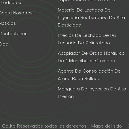
Taponador De Poliuretano
Productos
Material De Lechada De
Sobre Nosotros
Ingeniería Subterránea De Alta
Noticias
Elasticidad
Contáctenos
Precios De Lechada De Pu
Lechada De Poliuretano
Blog
Acoplador De Grasa Hidráulico
De 4 Mandíbulas Cromado
Agente De Consolidación De
Arena Buen Sellado
Manguera De Inyección De Alta
Presión
 Co.,ltd Reservados todos los derechos .
Mapa del sitio
|