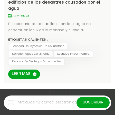
edificios de los desastres causados por el
agua
Jul 11, 2025
El escenario de pesadilla: cuando el agua no
esperaSon las 3 de la mañana y suena tu
teléfono.Una tubería rota está inundando el sótano
ETIQUETAS CALIENTES :
de un edificio altoEl agua sube rápidamente,
Lechada De Inyección De Poliuretano
poniendo en peligro los sistemas eléctricos y la
Sellado Rápido De Grietas
Lechada Impermeable
integridad estructural. ¿Lechada de cemento
tradicional? Demasiado lenta. ¿Epóxica? No funciona
Reparación De Fugas Estructurales
en superficies mojadas. Cada minuto cuesta. Más de
$5,000 en daños.Aquí es donde selladores de fugas
LEER MÁS
de emergencia Conviértete en héroes.Por qué los
selladores de acción rápida superan a los métodos
tradicionales✅ Reacción ultrarrápidaHace espuma
en 30–90 segundos al entrar en contacto con el
aguaSe expande 15–20 veces su volumen para tapar
huecos al instante✅ Trabaja donde otros fallanBonos