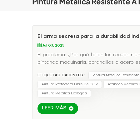
Pintura Metálica Resistente A
El arma secreta para la durabilidad in
Jul 03, 2025
El problema: ¿Por qué fallan los recubrimi
pintando maquinaria, barandillas o acero e
se decolora o se oxida en cuestión de mes
ETIQUETAS CALIENTES :
Pintura Metálica Resistente
vibración o cambios climáticos)Resistencia 
sol)Disolventes tóxicos (Multas de OSHA, ri
Pintura Protectora Libre De COV
Acabado Metálico E
metálica a base de agua está revolucionan
Pintura Metálica Ecológica
adhiere químicamente al acero, aluminio y 
prueba de trama cruzada ASTM D3359)Resist
LEER MÁS
transportadores que funcionan 24 horas al 
metálicos de tamaño nanométrico Reflejar 
calidad automotrizLas resinas estables a lo
los metálicos a base de disolventes)✅ Ecoló