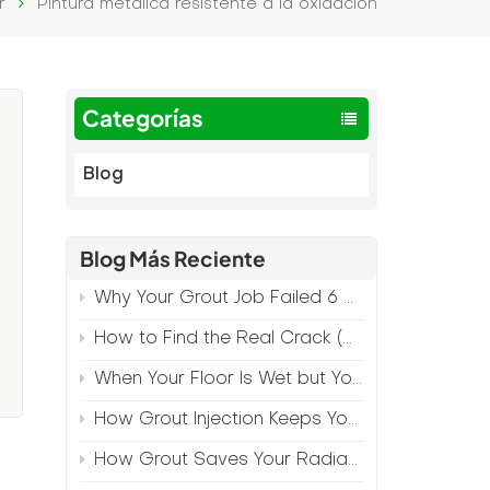
r
Pintura metálica resistente a la oxidación
Categorías
Blog
Blog Más Reciente
Why Your Grout Job Failed 6 Months Later (And How to Prevent It)
How to Find the Real Crack (Because What You See Isn't Always the Source)
When Your Floor Is Wet but Your Crack Is Dry
How Grout Injection Keeps Your Retail Floors Looking Fresh
e
How Grout Saves Your Radiant Floor from Moisture Damage