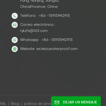
Fang, Nanjing, Jiangsu,
ChinaProvince, China
Teléfono : +86 -13913942913
Correo electrónico :
njkzfs@163.com
Whatsapp : +86 -13913942913
Website: es.kezuwaterproof.com
DEJAR UN MENSAJE
XML
|
Blog
|
política de privacidad