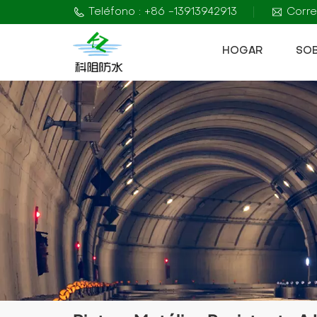
Teléfono : +86 -13913942913
Corre
HOGAR
SO