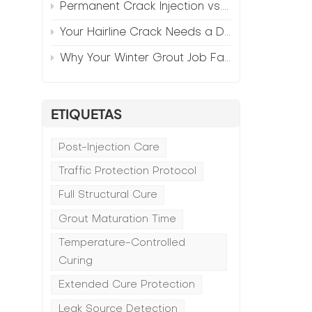
Permanent Crack Injection vs. Annual Patching—The Math
Your Hairline Crack Needs a Different Grout Than Your Wide Gap
Why Your Winter Grout Job Failed (And How to Fix It)
e
ETIQUETAS
Post-Injection Care
Traffic Protection Protocol
Full Structural Cure
Grout Maturation Time
Temperature-Controlled
Curing
Extended Cure Protection
Leak Source Detection