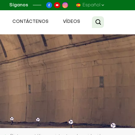
Síganos
Español
CONTÁCTENOS
VÍDEOS
English
Français
Русский
Español
عربي
Tiếng Việt
中文