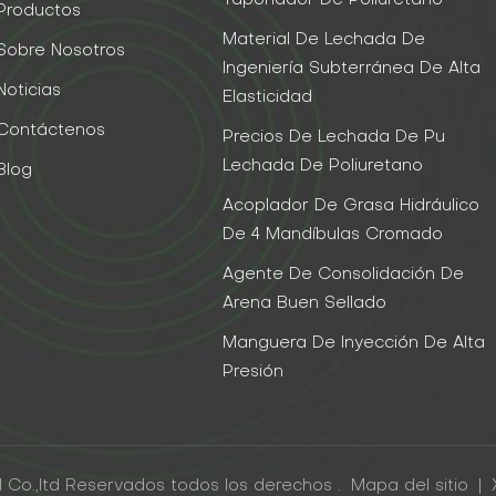
Taponador De Poliuretano
Productos
Material De Lechada De
Sobre Nosotros
Ingeniería Subterránea De Alta
Noticias
Elasticidad
Contáctenos
Precios De Lechada De Pu
Lechada De Poliuretano
Blog
Acoplador De Grasa Hidráulico
De 4 Mandíbulas Cromado
Agente De Consolidación De
Arena Buen Sellado
Manguera De Inyección De Alta
Presión
 Co.,ltd Reservados todos los derechos .
Mapa del sitio
|