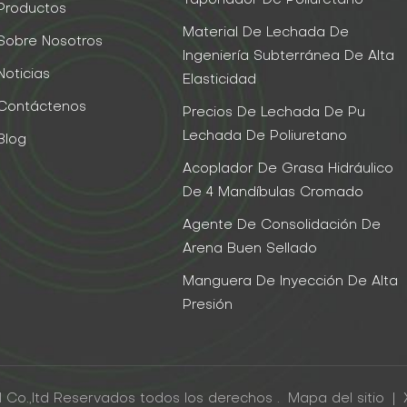
Taponador De Poliuretano
Productos
Material De Lechada De
Sobre Nosotros
Ingeniería Subterránea De Alta
Noticias
Elasticidad
Contáctenos
Precios De Lechada De Pu
Lechada De Poliuretano
Blog
Acoplador De Grasa Hidráulico
De 4 Mandíbulas Cromado
Agente De Consolidación De
Arena Buen Sellado
Manguera De Inyección De Alta
Presión
 Co.,ltd Reservados todos los derechos .
Mapa del sitio
|