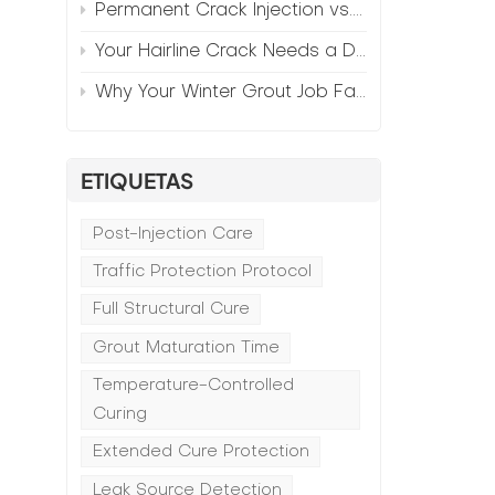
Permanent Crack Injection vs. Annual Patching—The Math
Your Hairline Crack Needs a Different Grout Than Your Wide Gap
Why Your Winter Grout Job Failed (And How to Fix It)
ETIQUETAS
Post-Injection Care
Traffic Protection Protocol
Full Structural Cure
Grout Maturation Time
Temperature-Controlled
Curing
Extended Cure Protection
Leak Source Detection