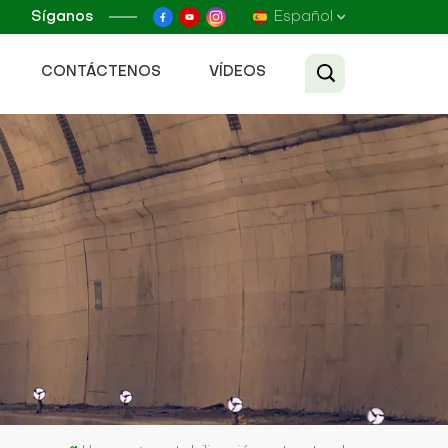
Síganos
Español
CONTÁCTENOS
VÍDEOS
English
Français
Русский
Español
عربي
Tiếng Việt
中文