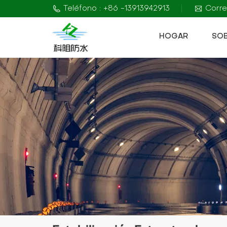
Teléfono : +86 -13913942913
Corre
HOGAR
SO