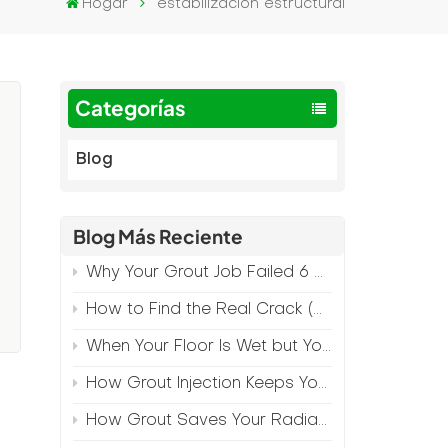
Hogar
estabilización estructural
Categorías
Blog
Blog Más Reciente
Why Your Grout Job Failed 6 Months Later (And How to Prevent It)
How to Find the Real Crack (Because What You See Isn't Always the Source)
When Your Floor Is Wet but Your Crack Is Dry
How Grout Injection Keeps Your Retail Floors Looking Fresh
How Grout Saves Your Radiant Floor from Moisture Damage