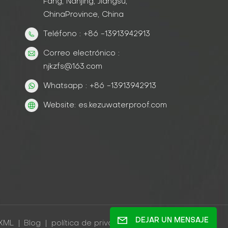
Fang, Nanjing, Jiangsu,
ChinaProvince, China
Teléfono : +86 -13913942913
Correo electrónico :
njkzfs@163.com
Whatsapp : +86 -13913942913
Website: es.kezuwaterproof.com
DEJAR UN MENSAJE
XML
|
Blog
|
política de privacidad