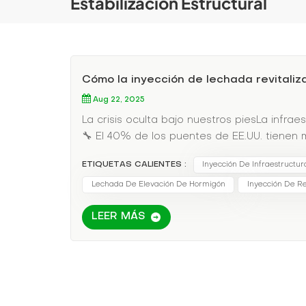
Estabilización Estructural
Cómo la inyección de lechada revitaliz
Aug 22, 2025
La crisis oculta bajo nuestros piesLa infr
🔧 El 40% de los puentes de EE.UU. tienen 
de agua ocurren anualmente💰 Las ciudade
ETIQUETAS CALIENTES :
Inyección De Infraestructur
emergenciaLos métodos tradicionales requier
la vida cotidiana.Cómo la inyección de lech
Lechada De Elevación De Hormigón
Inyección De R
cámaras y los sensores localizan grietas i
LEER MÁS
través de pequeños puertos, llenando huec
para levantar y estabilizar el hormigón hu
barato que la excavación✔ Vida útil de má
reales: el rescate del túnel del metro de 
sistemas eléctricos. Los equipos inyectaro
laboral✔ Sin interrupciones del servicio✔ 