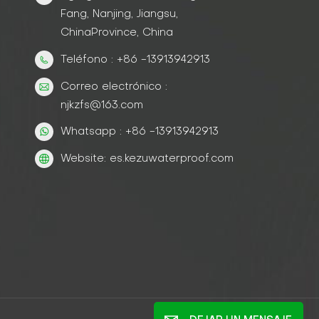
Fang, Nanjing, Jiangsu,
ChinaProvince, China
Teléfono : +86 -13913942913
Correo electrónico :
njkzfs@163.com
Whatsapp : +86 -13913942913
Website: es.kezuwaterproof.com