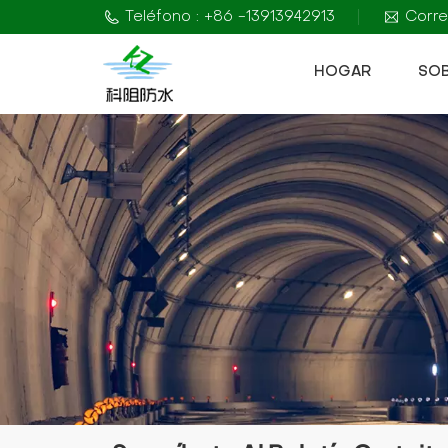
Teléfono : +86 -13913942913
Corre
HOGAR
SO