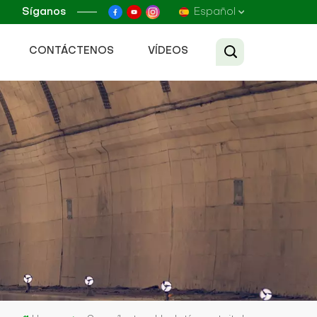
Síganos
Español
CONTÁCTENOS
VÍDEOS
English
Français
Русский
Español
عربي
Tiếng Việt
中文