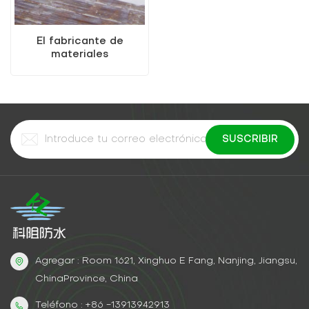
El fabricante de
materiales
impermeables vende
pintura de metal de
metal a base de agua
(pintura dos en uno)
Agregar : Room 1621, Xinghuo E Fang, Nanjing, Jiangsu,
ChinaProvince, China
Teléfono : +86 -13913942913