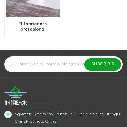
El fabricante
profesional
impermeable vende
pintura de metal a base
de agua (pintura dos en
uno)
Agregar : Room 1621, Xinghuo E Fang, Nanjing, Jiangsu,
ChinaProvince, China