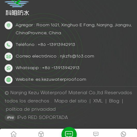
incluso en zonas con alta humedad como cocinas o
baños. Además, sus propiedades resistentes al agua
Lo convierten en el compañero perfecto para
materiales impermeables, protegiendo las superficies
Agregar : Room 1621, Xinghuo E Fang, Nanjing, Jiangsu,
del óxido y la corrosión. ¿Buscas mejorar tu espacio?
ChinaProvince, China
Pareja pinturas metálicas a base de agua con
Teléfono : +86 -13913942913
selladores impermeables para un acabado
impecable y a prueba de futuro.
Correo electrónico : njkzfs@163.com
Whatsapp : +86 -13913942913
Website: es.kezuwaterproof.com
© Nanjing Kezu Waterproof Material Co.,ltd Reservados
todos los derechos .
Mapa del sitio
|
XML
|
Blog
|
política de privacidad
IPv6 RED SOPORTADA