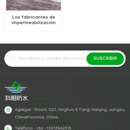
Los fabricantes de
impermeabilización
profesional venden
pintura de metal a base
de agua (pintura dos en
uno)
Agregar : Room 1621, Xinghuo E Fang, Nanjing, Jiangsu,
ChinaProvince, China
Teléfono : +86 -13913942913