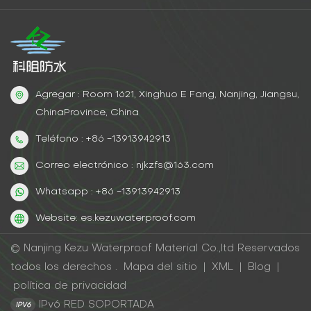
imprimaciones impermeables para una máxima
protección. Ya sean barandillas exteriores o
accesorios interiores, sus superficies metálicas se
mantendrán impecables y sin daños.
Agregar : Room 1621, Xinghuo E Fang, Nanjing, Jiangsu,
ChinaProvince, China
Teléfono : +86 -13913942913
Correo electrónico : njkzfs@163.com
Whatsapp : +86 -13913942913
Website: es.kezuwaterproof.com
© Nanjing Kezu Waterproof Material Co.,ltd Reservados
todos los derechos .
Mapa del sitio
|
XML
|
Blog
|
política de privacidad
IPv6 RED SOPORTADA