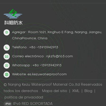
imprimaciones impermeables para una máxima
protección. Ya sean barandillas exteriores o
accesorios interiores, sus superficies metálicas se
mantendrán impecables y sin daños.
Agregar : Room 1621, Xinghuo E Fang, Nanjing, Jiangsu,
ChinaProvince, China
Teléfono : +86 -13913942913
Correo electrónico : njkzfs@163.com
Whatsapp : +86 -13913942913
Website: es.kezuwaterproof.com
© Nanjing Kezu Waterproof Material Co.,ltd Reservados
todos los derechos .
Mapa del sitio
|
XML
|
Blog
|
política de privacidad
IPv6 RED SOPORTADA