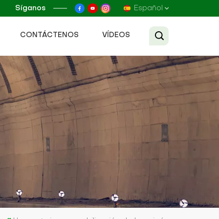
Síganos
Español
CONTÁCTENOS
VÍDEOS
English
Français
Русский
Español
عربي
Tiếng Việt
中文