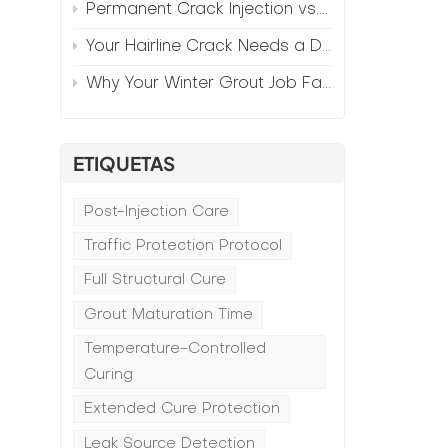
Permanent Crack Injection vs. Annual Patching—The Math
Your Hairline Crack Needs a Different Grout Than Your Wide Gap
Why Your Winter Grout Job Failed (And How to Fix It)
ETIQUETAS
Post-Injection Care
Traffic Protection Protocol
Full Structural Cure
Grout Maturation Time
Temperature-Controlled
Curing
Extended Cure Protection
Leak Source Detection