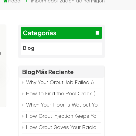
Hogar
impermeabilización de hormigón
Categorías
Blog
a
Blog Más Reciente
Why Your Grout Job Failed 6 Months Later (And How to Prevent It)
How to Find the Real Crack (Because What You See Isn't Always the Source)
When Your Floor Is Wet but Your Crack Is Dry
How Grout Injection Keeps Your Retail Floors Looking Fresh
How Grout Saves Your Radiant Floor from Moisture Damage