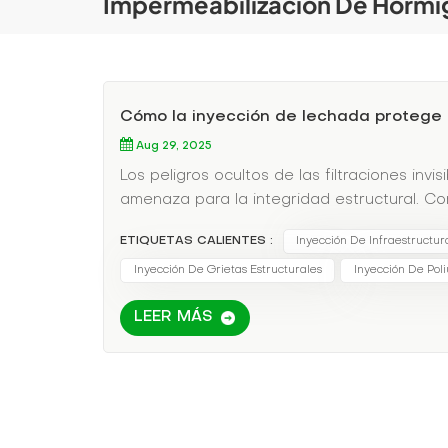
Impermeabilización De Hormi
Cómo la inyección de lechada protege l
Aug 29, 2025
Los peligros ocultos de las filtraciones invi
amenaza para la integridad estructural. Co
debilitar los cimientos🔺 Provoca moho y ri
ETIQUETAS CALIENTES :
Inyección De Infraestructur
qué la inyección de lechada es la opción i
demolición.✅ De larga duración:Proporcion
Inyección De Grietas Estructurales
Inyección De Pol
Versátil:Funciona en hormigón, ladrillo, pie
LEER MÁS
El túnel que se salvóUn túnel ferroviario 
lechada:✔ Impermeabilizado sin interrumpir l
por más de 30 años✔ Se ahorraron 2 millo
lechada es el héroe anónimo de la reparació
de la reparación está aquíCon los avances 
ahora es:Ecológico (opciones de bajo con