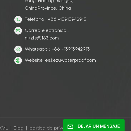
Fang, Nanjing, Jiangsu,
ChinaProvince, China
Teléfono : +86 -13913942913
Correo electrónico :
njkzfs@163.com
Whatsapp : +86 -13913942913
Website: es.kezuwaterproof.com
DEJAR UN MENSAJE
XML
|
Blog
|
política de privacidad