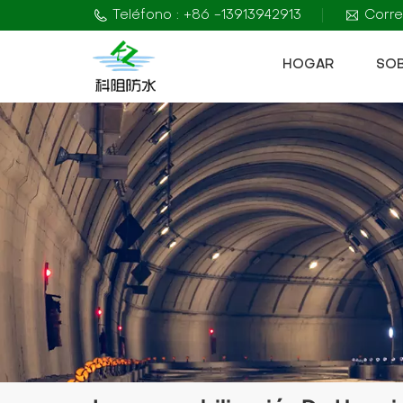
Teléfono : +86 -13913942913
Corre
HOGAR
SO