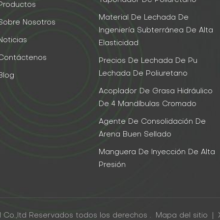
Taponador De Poliuretano
Productos
Material De Lechada De
Sobre Nosotros
Ingeniería Subterránea De Alta
Noticias
Elasticidad
Contáctenos
Precios De Lechada De Pu
Lechada De Poliuretano
Blog
Acoplador De Grasa Hidráulico
De 4 Mandíbulas Cromado
Agente De Consolidación De
Arena Buen Sellado
Manguera De Inyección De Alta
Presión
 Co.,ltd Reservados todos los derechos .
Mapa del sitio
|