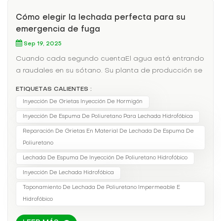
Cómo elegir la lechada perfecta para su
emergencia de fuga
Sep 19, 2025
Cuando cada segundo cuentaEl agua está entrando
a raudales en su sótano. Su planta de producción se
está inundando. En situaciones de emergencia, el
ETIQUETAS CALIENTES :
tiempo de curado no solo es conveniente, sino
Inyección De Grietas Inyección De Hormigón
crucial. La lechada adecuada puede marcar la
Inyección De Espuma De Poliuretano Para Lechada Hidrofóbica
diferencia entre una solución rápida y un fracaso
catastrófico.La necesidad de velocidad: soluciones
Reparación De Grietas En Material De Lechada De Espuma De
de fraguado rápidoCurado rápido lechadas de
Poliuretano
poliuretano oferta:tiempo de fraguado de 90
Lechada De Espuma De Inyección De Poliuretano Hidrofóbico
segundos para situaciones de emergenciaRelación
Inyección De Lechada Hidrofóbica
de expansión de hasta 20x para el relleno completo
Taponamiento De Lechada De Poliuretano Impermeable E
de la cavidadAplicación subacuática
Hidrofóbico
capacidadResistencia a la presión
inmediataCuando la fuerza es lo que más