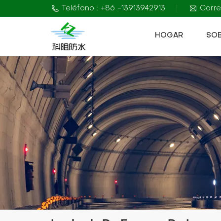
Teléfono : +86 -13913942913
Corre
HOGAR
SO