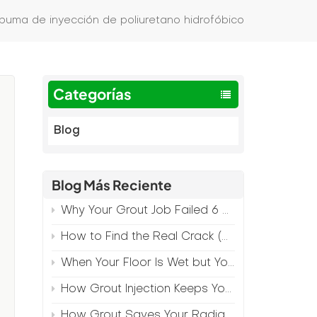
uma de inyección de poliuretano hidrofóbico
Categorías
Blog
y
Blog Más Reciente
Why Your Grout Job Failed 6 Months Later (And How to Prevent It)
How to Find the Real Crack (Because What You See Isn't Always the Source)
a
When Your Floor Is Wet but Your Crack Is Dry
How Grout Injection Keeps Your Retail Floors Looking Fresh
How Grout Saves Your Radiant Floor from Moisture Damage