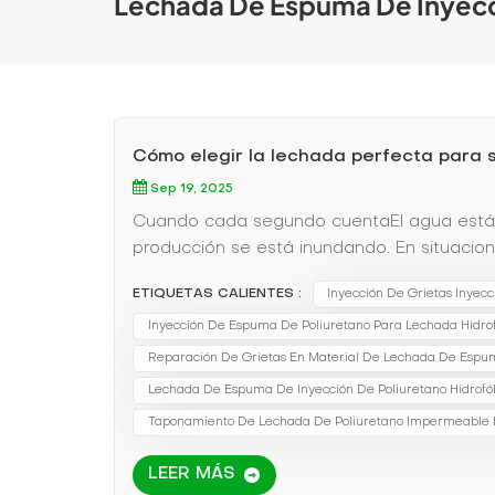
Lechada De Espuma De Inyecc
Cómo elegir la lechada perfecta para
Sep 19, 2025
Cuando cada segundo cuentaEl agua está e
producción se está inundando. En situacio
conveniente, sino crucial. La lechada adec
ETIQUETAS CALIENTES :
Inyección De Grietas Inyec
un fracaso catastrófico.La necesidad de v
lechadas de poliuretano oferta:tiempo de
Inyección De Espuma De Poliuretano Para Lechada Hidro
emergenciaRelación de expansión de hasta 
Reparación De Grietas En Material De Lechada De Espu
subacuática capacidadResistencia a la pr
Lechada De Espuma De Inyección De Poliuretano Hidrofó
la integridad estructural, las lechadas ep
Taponamiento De Lechada De Poliuretano Impermeable E
000 PSIResistencia química contra aceites
hormigónContracción cero durante el curad
LEER MÁS
inundación del sótano de un centro médic