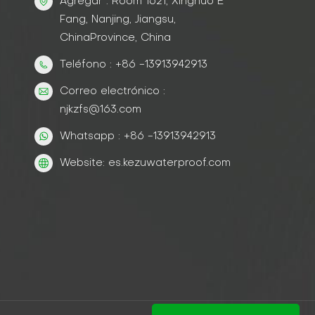
Agregar : Room 1621, Xinghuo E
Fang, Nanjing, Jiangsu,
ChinaProvince, China
Teléfono : +86 -13913942913
Correo electrónico :
njkzfs@163.com
Whatsapp : +86 -13913942913
Website: es.kezuwaterproof.com