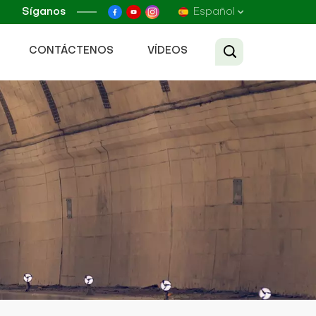
Síganos
Español
CONTÁCTENOS
VÍDEOS
English
Français
Русский
Español
عربي
Tiếng Việt
中文