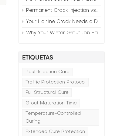
Permanent Crack Injection vs. Annual Patching—The Math
Your Hairline Crack Needs a Different Grout Than Your Wide Gap
Why Your Winter Grout Job Failed (And How to Fix It)
a
ETIQUETAS
Post-Injection Care
Traffic Protection Protocol
Full Structural Cure
Grout Maturation Time
Temperature-Controlled
Curing
Extended Cure Protection