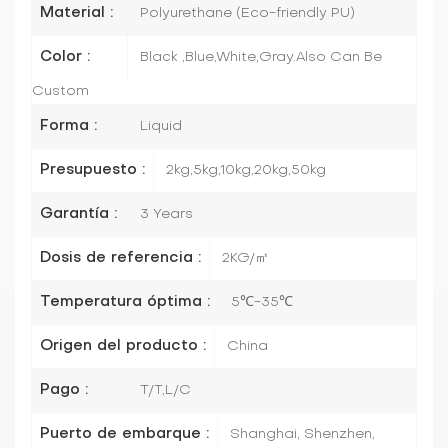
Material :
Polyurethane (Eco-friendly PU)
Color :
Black ,Blue,White,Gray.Also Can Be
Custom
Forma :
Liquid
Presupuesto :
2kg,5kg,10kg,20kg,50kg
Garantía :
3 Years
Dosis de referencia :
2KG/㎡
Temperatura óptima :
5℃-35℃
Origen del producto :
China
Pago :
T/T,L/C
Puerto de embarque :
Shanghai, Shenzhen,