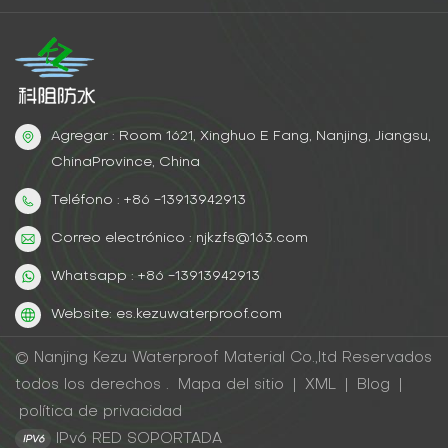
Agregar : Room 1621, Xinghuo E Fang, Nanjing, Jiangsu,
ChinaProvince, China
Teléfono : +86 -13913942913
Correo electrónico : njkzfs@163.com
Whatsapp : +86 -13913942913
Website: es.kezuwaterproof.com
© Nanjing Kezu Waterproof Material Co.,ltd Reservados
todos los derechos .
Mapa del sitio
|
XML
|
Blog
|
política de privacidad
IPv6 RED SOPORTADA