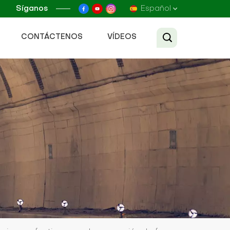
Síganos
Español
CONTÁCTENOS
VÍDEOS
English
Français
Русский
Español
عربي
Tiếng Việt
中文