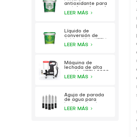
antioxidante para
metales a base de
agua KEZU (pintura
LEER MÁS
dos en uno)
Líquido de
conversión de
óxido sólido KEZU
(imprimación
LEER MÁS
transparente)
Máquina de
lechada de alta
presión KEZU 9999
LEER MÁS
Aguja de parada
de agua para
lechada de alta
presión KEZU
LEER MÁS