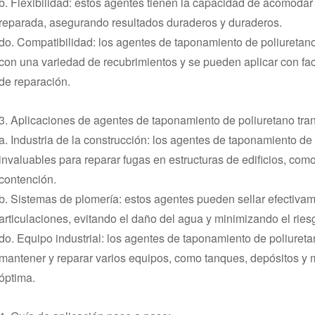
b. Flexibilidad: estos agentes tienen la capacidad de acomodar
reparada, asegurando resultados duraderos y duraderos.
do. Compatibilidad: los agentes de taponamiento de poliuretano
con una variedad de recubrimientos y se pueden aplicar con fa
de reparación.
3. Aplicaciones de agentes de taponamiento de poliuretano tran
a. Industria de la construcción: los agentes de taponamiento de
invaluables para reparar fugas en estructuras de edificios, com
contención.
b. Sistemas de plomería: estos agentes pueden sellar efectivam
articulaciones, evitando el daño del agua y minimizando el rie
do. Equipo industrial: los agentes de taponamiento de poliuretan
mantener y reparar varios equipos, como tanques, depósitos y 
óptima.