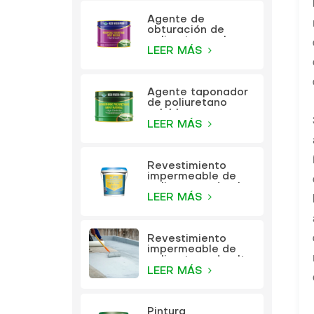
Agente de
obturación de
poliuretano a base
de aceite KEZU
LEER MÁS
Agente taponador
de poliuretano
soluble en agua
KEZU
LEER MÁS
Revestimiento
impermeable de
poliuretano de alta
elasticidad
LEER MÁS
multifunción KEZU
Revestimiento
impermeable de
poliuretano de alta
elasticidad
LEER MÁS
multifunción
Pintura