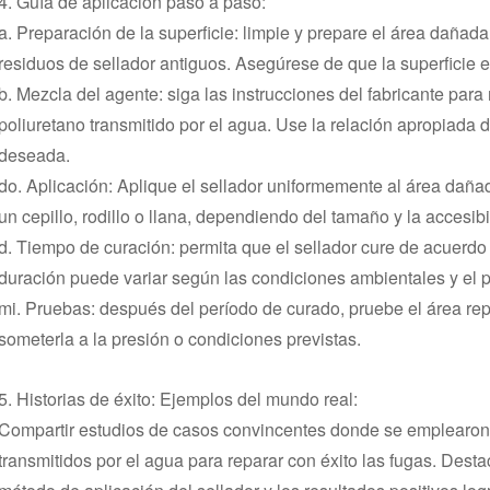
4. Guía de aplicación paso a paso:
a. Preparación de la superficie: limpie y prepare el área dañada
residuos de sellador antiguos. Asegúrese de que la superficie e
b. Mezcla del agente: siga las instrucciones del fabricante par
poliuretano transmitido por el agua. Use la relación apropiada d
deseada.
do. Aplicación: Aplique el sellador uniformemente al área dañ
un cepillo, rodillo o llana, dependiendo del tamaño y la accesibi
d. Tiempo de curación: permita que el sellador cure de acuerdo 
duración puede variar según las condiciones ambientales y el pr
mi. Pruebas: después del período de curado, pruebe el área rep
someterla a la presión o condiciones previstas.
5. Historias de éxito: Ejemplos del mundo real:
Compartir estudios de casos convincentes donde se emplearon
transmitidos por el agua para reparar con éxito las fugas. Desta