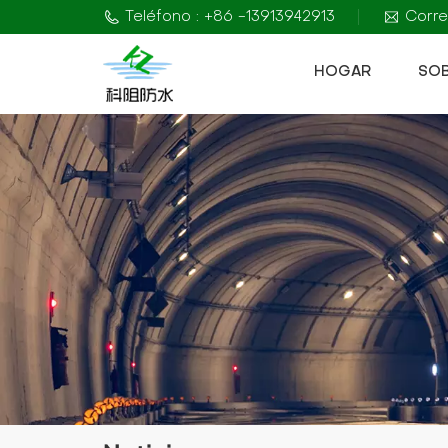
Teléfono : +86 -13913942913
Corre
HOGAR
SO