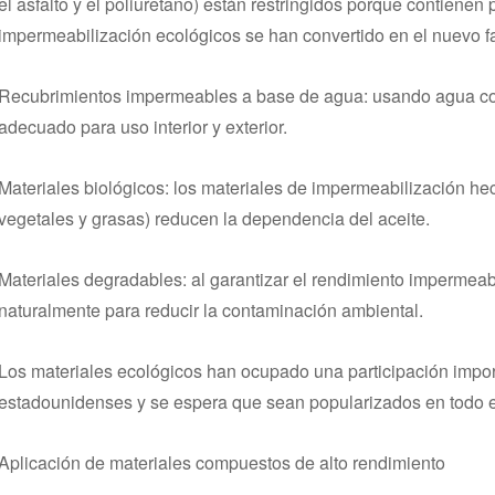
el asfalto y el poliuretano) están restringidos porque contiene
impermeabilización ecológicos se han convertido en el nuevo fav
Recubrimientos impermeables a base de agua: usando agua com
adecuado para uso interior y exterior.
Materiales biológicos: los materiales de impermeabilización h
vegetales y grasas) reducen la dependencia del aceite.
Materiales degradables: al garantizar el rendimiento impermea
naturalmente para reducir la contaminación ambiental.
Los materiales ecológicos han ocupado una participación impo
estadounidenses y se espera que sean popularizados en todo el
Aplicación de materiales compuestos de alto rendimiento