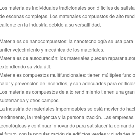
Los materiales individuales tradicionales son difíciles de sati
de escenas complejas. Los materiales compuestos de alto rend
caliente en la industria debido a su versatilidad.
Materiales de nanocompuestos: la nanotecnología se usa para m
antienvejecimiento y mecánica de los materiales.
Materiales de autocuración: los materiales pueden reparar aut
extendiendo su vida útil.
Materiales compuestos multifuncionales: tienen múltiples func
calor y prevención de incendios, y son adecuados para edificio
Los materiales compuestos de alto rendimiento tienen una gran
subterránea y otros campos.
La industria de materiales impermeables se está moviendo hacia
rendimiento, la inteligencia y la personalización. Las empresa
tecnológicas y continuar innovando para satisfacer la demanda
el futuro, con la popularización de edificios verdes y ciudades in