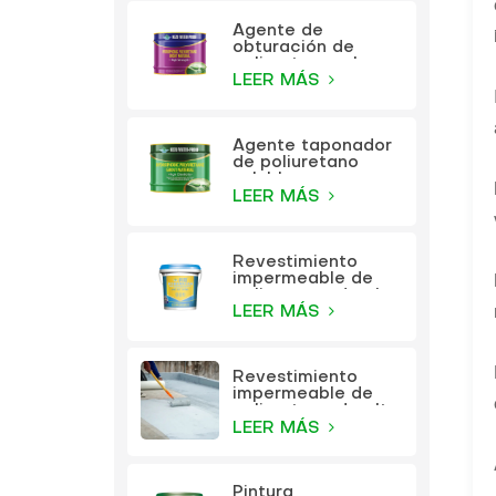
Agente de
obturación de
poliuretano a base
de aceite KEZU
LEER MÁS
Agente taponador
de poliuretano
soluble en agua
KEZU
LEER MÁS
Revestimiento
impermeable de
poliuretano de alta
elasticidad
LEER MÁS
multifunción KEZU
Revestimiento
impermeable de
poliuretano de alta
elasticidad
LEER MÁS
multifunción
Pintura