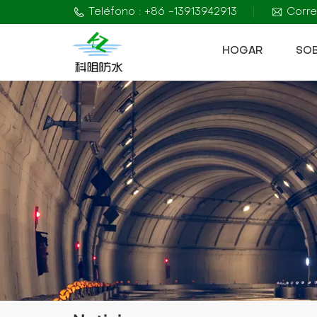
Teléfono : +86 -13913942913
Corre
HOGAR
SO