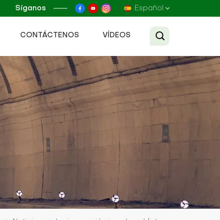
Síganos
Español
CONTÁCTENOS
VÍDEOS
English
Français
Русский
Español
عربي
Tiếng Việt
中文