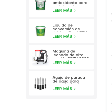
antioxidante para
metales a base de
agua KEZU (pintura
LEER MÁS
dos en uno)
Líquido de
conversión de
óxido sólido KEZU
(imprimación
LEER MÁS
transparente)
Máquina de
lechada de alta
presión KEZU 9999
LEER MÁS
Aguja de parada
de agua para
lechada de alta
presión KEZU
LEER MÁS