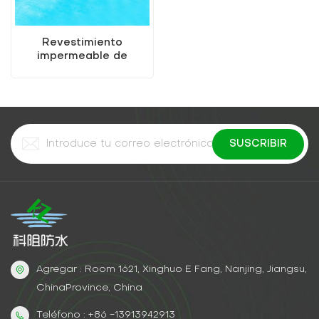
Revestimiento
impermeable de
poliuretano seguro y no
tóxico
Agregar : Room 1621, Xinghuo E Fang, Nanjing, Jiangsu,
ChinaProvince, China
Teléfono : +86 -13913942913