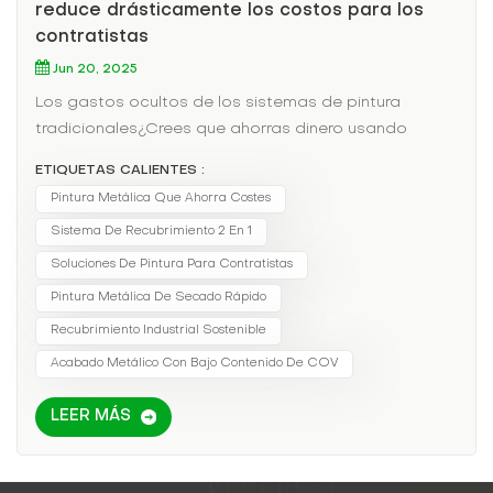
reduce drásticamente los costos para los
contratistas
Jun 20, 2025
Los gastos ocultos de los sistemas de pintura
tradicionales¿Crees que ahorras dinero usando
imprimación y acabado baratos? Piénsalo de
ETIQUETAS CALIENTES :
nuevo.Esto es lo que tienes Realmente pagando
Pintura Metálica Que Ahorra Costes
por:Mano de obra: Horas extras aplicando (y
Sistema De Recubrimiento 2 En 1
esperando) múltiples capas.Desperdiciar: Restos de
imprimación y capa de acabado que caducan antes
Soluciones De Pintura Para Contratistas
del siguiente trabajo.Cumplimiento: Multas de OSHA
Pintura Metálica De Secado Rápido
por violaciones de COV (hasta $15,000 por
Recubrimiento Industrial Sostenible
día).Cómo la pintura a base de agua 2 en 1 le permite
Acabado Metálico Con Bajo Contenido De COV
ahorrar dineroFactor de costoSistema tradicional2
en 1 a base de aguaAhorrosMateriales$1,200
LEER MÁS
(imprimación + capa superior)$800 (todo en
uno)$400Mano de obra16 horas (2 capas + tiempo
de secado)8 horas (1 capa)8 horasEliminación de