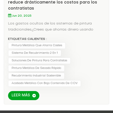
reduce drásticamente los costos para los
contratistas
Jun 20, 2025
Los gastos ocultos de los sistemas de pintura
tradicionales¿Crees que ahorras dinero usando
imprimación y acabado baratos? Piénsalo de
ETIQUETAS CALIENTES :
nuevo.Esto es lo que tienes Realmente pagando
Pintura Metálica Que Ahorra Costes
por:Mano de obra: Horas extras aplicando (y
Sistema De Recubrimiento 2 En 1
esperando) múltiples capas.Desperdiciar: Restos de
imprimación y capa de acabado que caducan antes
Soluciones De Pintura Para Contratistas
del siguiente trabajo.Cumplimiento: Multas de OSHA
Pintura Metálica De Secado Rápido
por violaciones de COV (hasta $15,000 por
Recubrimiento Industrial Sostenible
día).Cómo la pintura a base de agua 2 en 1 le permite
Acabado Metálico Con Bajo Contenido De COV
ahorrar dineroFactor de costoSistema tradicional2
en 1 a base de aguaAhorrosMateriales$1,200
LEER MÁS
(imprimación + capa superior)$800 (todo en
uno)$400Mano de obra16 horas (2 capas + tiempo
de secado)8 horas (1 capa)8 horasEliminación de