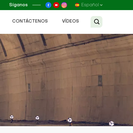
Síganos
Español
CONTÁCTENOS
VÍDEOS
English
Français
Русский
Español
عربي
Tiếng Việt
中文