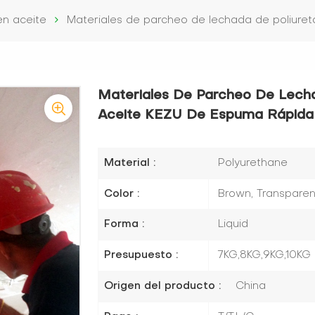
en aceite
Materiales de parcheo de lechada de poliuret
Materiales De Parcheo De Lecha
Aceite KEZU De Espuma Rápida
Material :
Polyurethane
Color :
Brown, Transparen
Forma :
Liquid
Presupuesto :
7KG,8KG,9KG,10KG
Origen del producto :
China