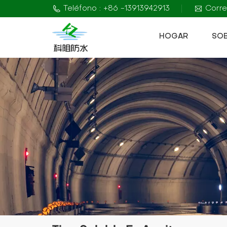
Teléfono : +86 -13913942913
Corre
HOGAR
SO