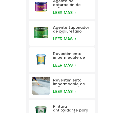
Agente de
obturación de
poliuretano a base
de aceite KEZU
LEER MÁS
Agente taponador
de poliuretano
soluble en agua
KEZU
LEER MÁS
Revestimiento
impermeable de
poliuretano de alta
elasticidad
LEER MÁS
multifunción KEZU
Revestimiento
impermeable de
poliuretano de alta
elasticidad
LEER MÁS
multifunción
Pintura
antioxidante para