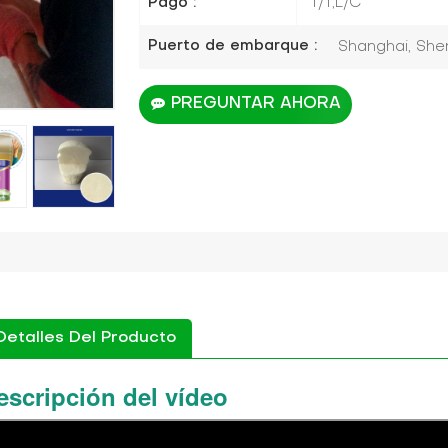
Pago :
T/T,L/C
Puerto de embarque :
Shanghai, Shen
PREGUNTAR AHORA
Detalles Del Producto
escripción del vídeo