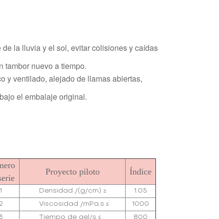
e la lluvia y el sol, evitar colisiones y caídas
un tambor nuevo a tiempo.
o y ventilado, alejado de llamas abiertas,
bajo el embalaje original.
mero
Proyecto piloto
Índice
serie
1
Densidad /(g/cm) ≥
1.05
2
Viscosidad /mPa.s ≤
1000
3
Tiempo de gel/s ≤
800