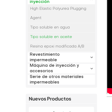
inyección
High Elastic Polyurea Plugging
Agent
Tipo soluble en agua
Tipo soluble en aceite
Resina epoxi modificada A/B
Revestimiento
impermeable
Máquina de inyección y
accesorios
Serie de otros materiales
impermeables
Nuevos Productos