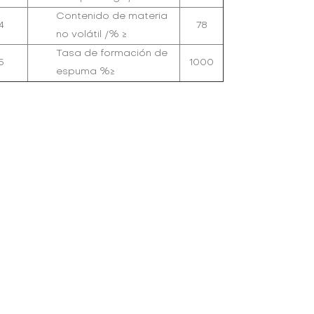
Contenido de materia
4
78
no volátil /% ≥
Tasa de formación de
5
1000
espuma %≥