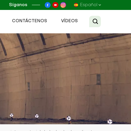
Síganos
Español
CONTÁCTENOS
VÍDEOS
English
Français
Русский
Español
عربي
Tiếng Việt
中文