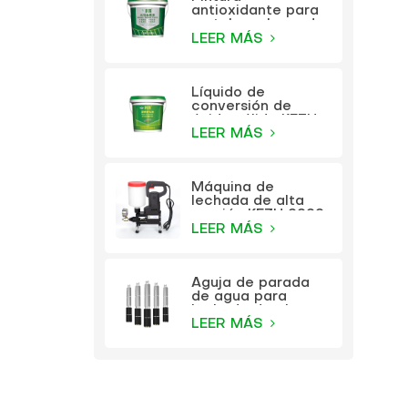
antioxidante para
metales a base de
agua KEZU (pintura
LEER MÁS
dos en uno)
Líquido de
conversión de
óxido sólido KEZU
(imprimación
LEER MÁS
transparente)
Máquina de
lechada de alta
presión KEZU 9999
LEER MÁS
Aguja de parada
de agua para
lechada de alta
presión KEZU
LEER MÁS