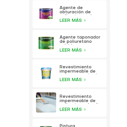
Agente de
obturación de
poliuretano a base
de aceite KEZU
LEER MÁS
Agente taponador
de poliuretano
soluble en agua
KEZU
LEER MÁS
Revestimiento
impermeable de
poliuretano de alta
elasticidad
LEER MÁS
multifunción KEZU
Revestimiento
impermeable de
poliuretano de alta
elasticidad
LEER MÁS
multifunción
Pintura