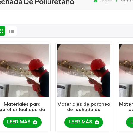
Lechada De Poliuretano
Hogar
repar
Materiales para
Materiales de parcheo
Mater
parchar lechada de
de lechada de
d
oliuretano soluble en
poliuretano soluble en
poliu
aceite de espuma
aceite KEZU de
LEER MÁS
LEER MÁS
rápida KEZU
espuma rápida