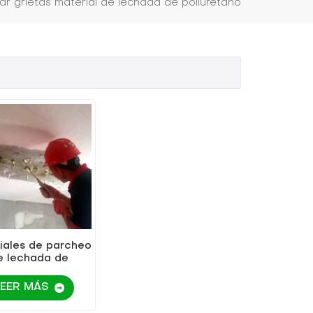
ar grietas material de lechada de poliuretano
iales de parcheo
e lechada de
retano soluble en
aceite KEZU
LEER MÁS