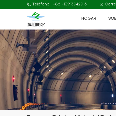
Teléfono : +86 -13913942913
Corre
HOGAR
SO