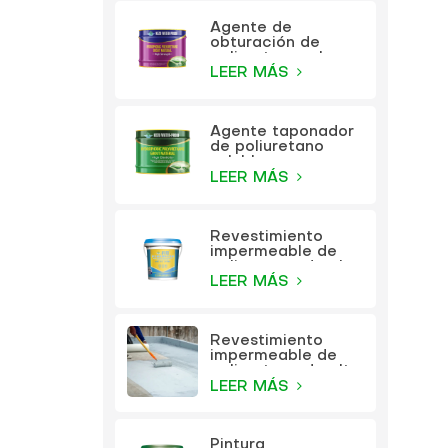
Agente de
obturación de
poliuretano a base
de aceite KEZU
LEER MÁS
Agente taponador
de poliuretano
soluble en agua
KEZU
LEER MÁS
Revestimiento
impermeable de
poliuretano de alta
elasticidad
LEER MÁS
multifunción KEZU
Revestimiento
impermeable de
poliuretano de alta
elasticidad
LEER MÁS
multifunción
Pintura