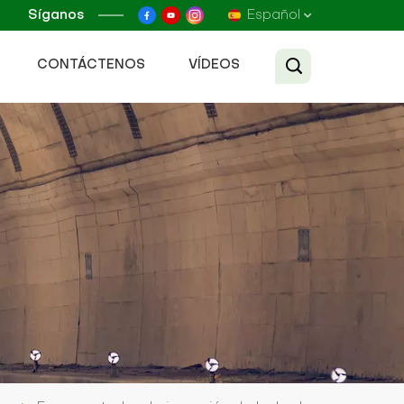
Síganos
Español
CONTÁCTENOS
VÍDEOS
English
Français
Русский
Español
عربي
Tiếng Việt
中文