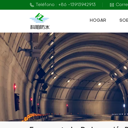
Teléfono : +86 -13913942913
Corre
HOGAR
SO