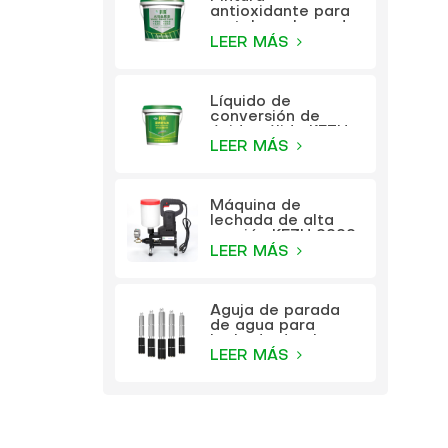
antioxidante para
metales a base de
agua KEZU (pintura
LEER MÁS
dos en uno)
Líquido de
conversión de
óxido sólido KEZU
(imprimación
LEER MÁS
transparente)
Máquina de
lechada de alta
presión KEZU 9999
LEER MÁS
Aguja de parada
de agua para
lechada de alta
presión KEZU
LEER MÁS