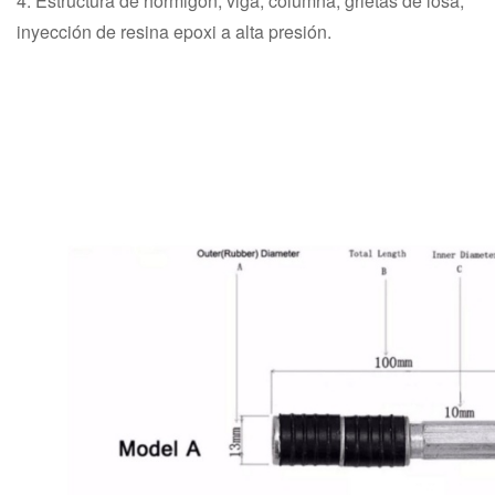
4. Estructura de hormigón, viga, columna, grietas de losa,
inyección de resina epoxi a alta presión.