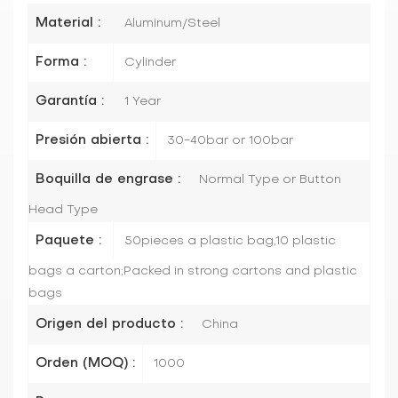
Material :
Aluminum/Steel
Forma :
Cylinder
Garantía :
1 Year
Presión abierta :
30-40bar or 100bar
Boquilla de engrase :
Normal Type or Button
Head Type
Paquete :
50pieces a plastic bag,10 plastic
bags a carton;Packed in strong cartons and plastic
bags
Origen del producto :
China
Orden (MOQ) :
1000