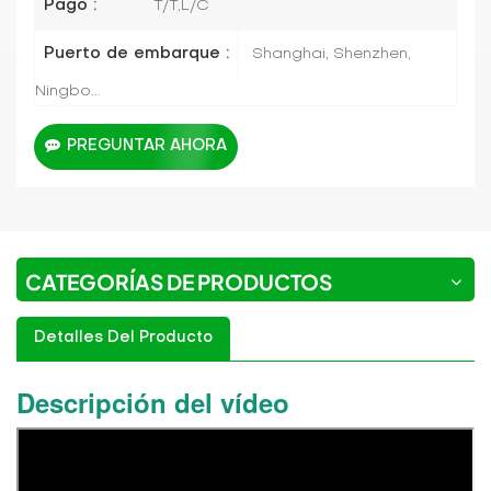
Pago :
T/T,L/C
Puerto de embarque :
Shanghai, Shenzhen,
Ningbo...
PREGUNTAR AHORA
CATEGORÍAS DE PRODUCTOS
Detalles Del Producto
Descripción del vídeo