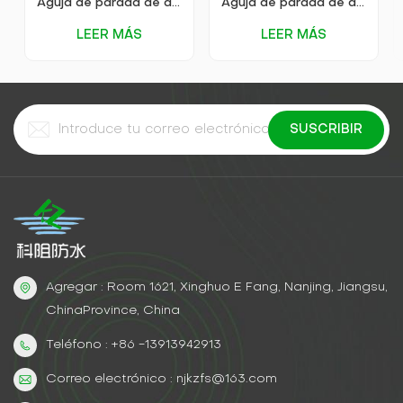
Aguja de parada de agua para lechada de alta presión KEZU
Aguja de parada de agua para lechada de alta presión KEZU extraíble
LEER MÁS
LEER MÁS
Agregar : Room 1621, Xinghuo E Fang, Nanjing, Jiangsu,
ChinaProvince, China
Teléfono : +86 -13913942913
Correo electrónico : njkzfs@163.com