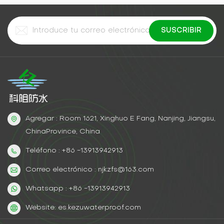
Agregar : Room 1621, Xinghuo E Fang, Nanjing, Jiangsu,
ChinaProvince, China
Teléfono : +86 -13913942913
Correo electrónico : njkzfs@163.com
Whatsapp : +86 -13913942913
Website: es.kezuwaterproof.com