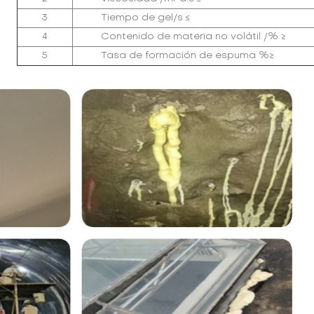
3
Tiempo de gel/s ≤
4
Contenido de materia no volátil /% ≥
5
Tasa de formación de espuma %≥