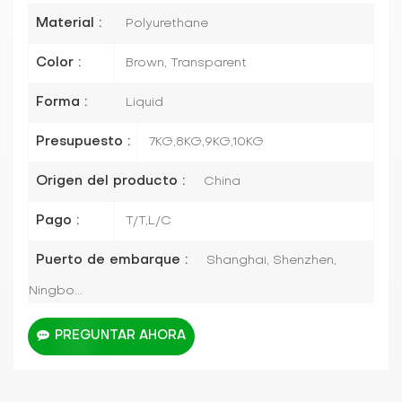
Material :
Polyurethane
Color :
Brown, Transparent
Forma :
Liquid
Presupuesto :
7KG,8KG,9KG,10KG
Origen del producto :
China
Pago :
T/T,L/C
Puerto de embarque :
Shanghai, Shenzhen,
Ningbo...
PREGUNTAR AHORA