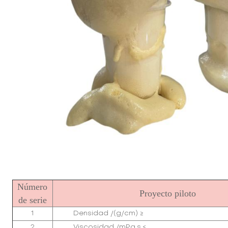
Número
Proyecto piloto
de serie
1
Densidad /(g/cm) ≥
2
Viscosidad /mPa.s ≤