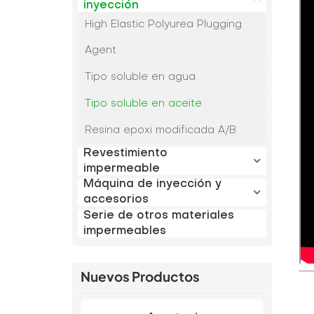
inyección
High Elastic Polyurea Plugging
Agent
Tipo soluble en agua
Tipo soluble en aceite
Resina epoxi modificada A/B
Revestimiento
impermeable
Máquina de inyección y
accesorios
Serie de otros materiales
impermeables
Nuevos Productos