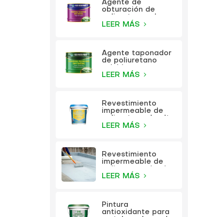
Agente de
obturación de
poliuretano a base
de aceite KEZU
LEER MÁS
Agente taponador
de poliuretano
soluble en agua
KEZU
LEER MÁS
Revestimiento
impermeable de
poliuretano de alta
elasticidad
LEER MÁS
multifunción KEZU
Revestimiento
impermeable de
poliuretano de alta
elasticidad
LEER MÁS
multifunción
Pintura
antioxidante para