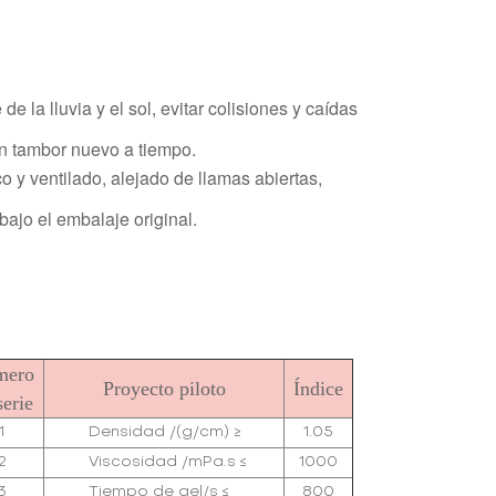
e la lluvia y el sol, evitar colisiones y caídas
un tambor nuevo a tiempo.
o y ventilado, alejado de llamas abiertas,
bajo el embalaje original.
mero
Proyecto piloto
Índice
serie
1
Densidad /(g/cm) ≥
1.05
2
Viscosidad /mPa.s ≤
1000
3
Tiempo de gel/s ≤
800