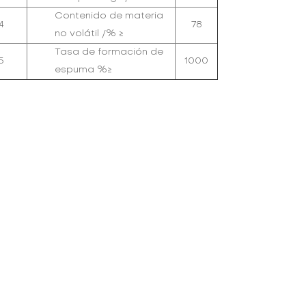
Contenido de materia
4
78
no volátil /% ≥
Tasa de formación de
5
1000
espuma %≥