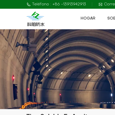
Teléfono : +86 -13913942913
Corre
HOGAR
SO