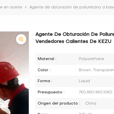
le en aceite
Agente de obturación de poliuretano a bas
Agente De Obturación De Poliur
Vendedores Calientes De KEZU
Material :
Polyurethane
Color :
Brown, Transparen
Forma :
Liquid
Presupuesto :
7KG,8KG,9KG,10KG
Origen del producto :
China