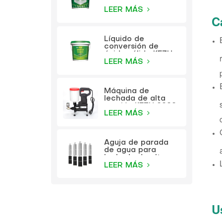
metales a base de
agua KEZU (pintura
LEER MÁS
C
dos en uno)
Líquido de
conversión de
óxido sólido KEZU
(imprimación
LEER MÁS
transparente)
Máquina de
lechada de alta
presión KEZU 9999
LEER MÁS
Aguja de parada
de agua para
lechada de alta
presión KEZU
LEER MÁS
U