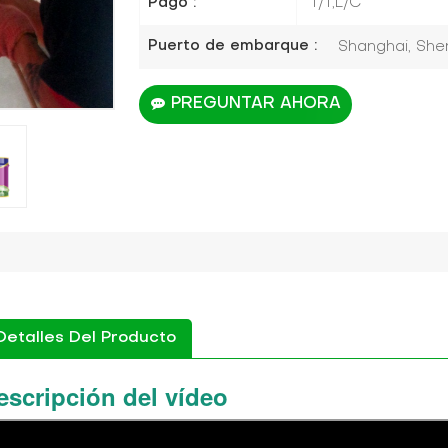
Pago :
T/T,L/C
Puerto de embarque :
Shanghai, Shen
PREGUNTAR AHORA
Detalles Del Producto
escripción del vídeo