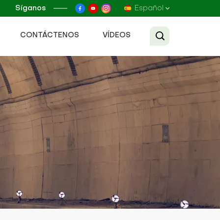
Síganos
Español
CONTÁCTENOS
VÍDEOS
English
Français
Русский
Español
عربي
Tiếng Việt
中文