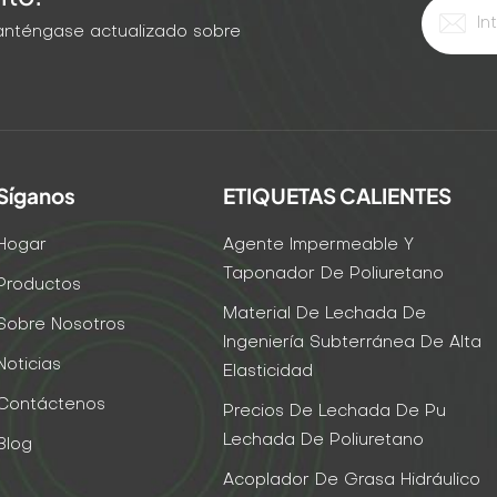
 Manténgase actualizado sobre
Síganos
ETIQUETAS CALIENTES
Hogar
Agente Impermeable Y
Taponador De Poliuretano
Productos
Material De Lechada De
Sobre Nosotros
Ingeniería Subterránea De Alta
Noticias
Elasticidad
Contáctenos
Precios De Lechada De Pu
Lechada De Poliuretano
Blog
Acoplador De Grasa Hidráulico