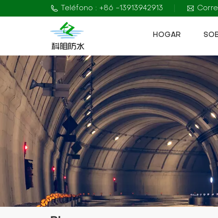
Teléfono : +86 -13913942913
Corre
HOGAR
SO