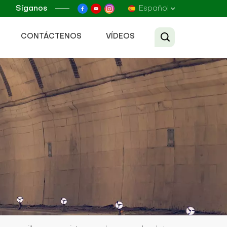
Síganos
Español
CONTÁCTENOS
VÍDEOS
English
Français
Русский
Español
عربي
Tiếng Việt
中文