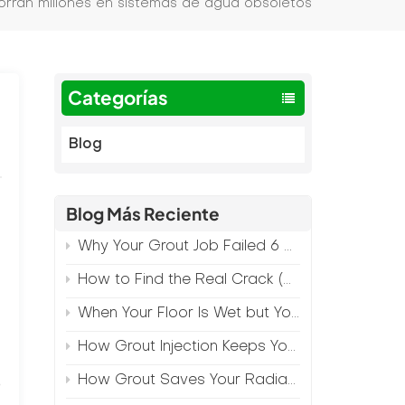
orran millones en sistemas de agua obsoletos
Categorías
Blog
Blog Más Reciente
Why Your Grout Job Failed 6 Months Later (And How to Prevent It)
How to Find the Real Crack (Because What You See Isn't Always the Source)
When Your Floor Is Wet but Your Crack Is Dry
How Grout Injection Keeps Your Retail Floors Looking Fresh
o
How Grout Saves Your Radiant Floor from Moisture Damage