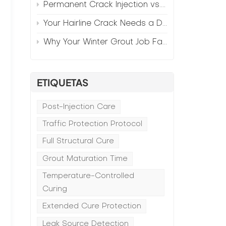
Permanent Crack Injection vs. Annual Patching—The Math
Your Hairline Crack Needs a Different Grout Than Your Wide Gap
Why Your Winter Grout Job Failed (And How to Fix It)
ETIQUETAS
Post-Injection Care
Traffic Protection Protocol
Full Structural Cure
Grout Maturation Time
Temperature-Controlled
Curing
Extended Cure Protection
Leak Source Detection