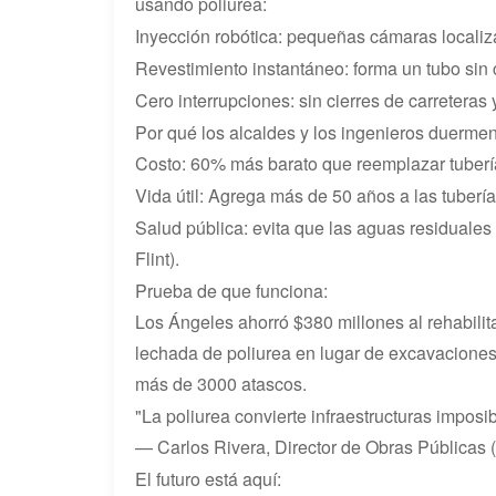
usando poliurea:
Inyección robótica: pequeñas cámaras localizan
Revestimiento instantáneo: forma un tubo sin c
Cero interrupciones: sin cierres de carreteras
Por qué los alcaldes y los ingenieros duerme
Costo: 60% más barato que reemplazar tuberí
Vida útil: Agrega más de 50 años a las tuber
Salud pública: evita que las aguas residuales
Flint).
Prueba de que funciona:
Los Ángeles ahorró $380 millones al rehabilit
lechada de poliurea en lugar de excavaciones.
más de 3000 atascos.
"La poliurea convierte infraestructuras imposi
— Carlos Rivera, Director de Obras Públicas 
El futuro está aquí: