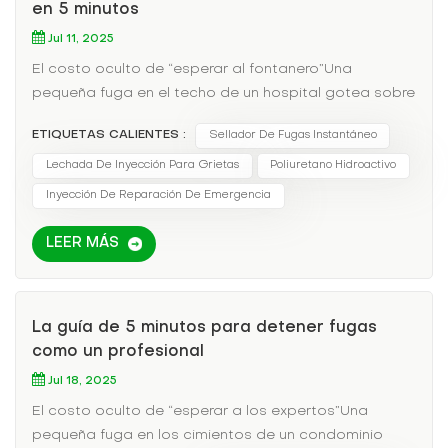
en 5 minutos
Jul 11, 2025
El costo oculto de “esperar al fontanero”Una
pequeña fuga en el techo de un hospital gotea sobre
equipos sensibles. Cada hora de retraso
ETIQUETAS CALIENTES :
Sellador De Fugas Instantáneo
significa:$18,000 en activos dañadosRiesgos para la
seguridad del pacienteViolaciones
Lechada De Inyección Para Grietas
Poliuretano Hidroactivo
regulatoriasPlazos de reparación tradicionales:🕒 4+
Inyección De Reparación De Emergencia
horas para que el epoxi se cure🕒 Días Para
programar contratistas especializadosEl protocolo
LEER MÁS
de 5 minutos para emergencias por fugasLocalizar la
fuenteSiga los rastros de agua hacia arriba (la
mayoría de las fugas se originan más arriba del
La guía de 5 minutos para detener fugas
punto de goteo)Elige tu armainyectores de
como un profesional
cartucho:Para grietas de 1 a 10 mm de
anchoBoquillas de pulverización:Para filtraciones de
Jul 18, 2025
gran superficieAplicar con precisiónInyección en
El costo oculto de “esperar a los expertos”Una
ángulo de 45° garantiza que la espuma penetre
pequeña fuga en los cimientos de un condominio