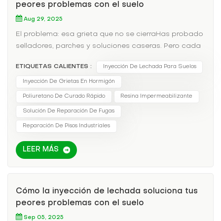
peores problemas con el suelo
Aug 29, 2025
El problema: esa grieta que no se cierraHas probado
selladores, parches y soluciones caseras. Pero cada
vez que llueve, el agua se filtra por el suelo de
ETIQUETAS CALIENTES :
Inyección De Lechada Para Suelos
hormigón de tu sótano, garaje o almacén. ¿El
resultado? Crecimiento de moho, daños en el
Inyección De Grietas En Hormigón
inventario y reparaciones costosas. Los métodos
Poliuretano De Curado Rápido
Resina Impermeabilizante
tradicionales fallan porque solo abordan la
Solución De Reparación De Fugas
superficie, no la raíz del problema.Por qué la
Reparación De Pisos Industriales
inyección de lechada es un cambio radicalLa
inyección de lechada no es solo otra solución; es una
LEER MÁS
solución permanenteHe aquí por qué:✅ Penetración
profunda:Inyectada bajo presión, la lechada rellena
las grietas desde adentro hacia afuera, sellando
incluso los huecos ocultos.✅ Curación
Cómo la inyección de lechada soluciona tus
ultrarrápida:Algunas lechadas de poliuretano se
peores problemas con el suelo
asentaron menos de 60 segundos, deteniendo el
Sep 05, 2025